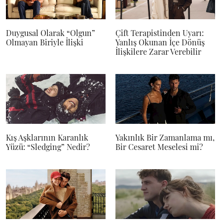
Duygusal Olarak “Olgun”
Çift Terapistinden Uyarı:
Olmayan Biriyle İlişki
Yanlış Okunan İçe Dönüş
İlişkilere Zarar Verebilir
Kış Aşklarının Karanlık
Yakınlık Bir Zamanlama mı,
Yüzü: “Sledging” Nedir?
Bir Cesaret Meselesi mi?