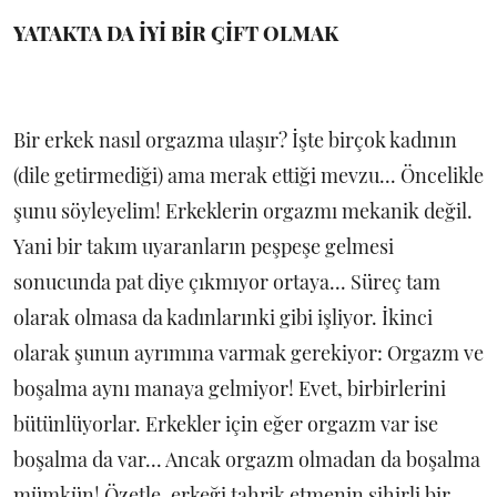
YATAKTA DA İYİ BİR ÇİFT OLMAK
Bir erkek nasıl orgazma ulaşır? İşte birçok kadının
(dile getirmediği) ama merak ettiği mevzu... Öncelikle
şunu söyleyelim! Erkeklerin orgazmı mekanik değil.
Yani bir takım uyaranların peşpeşe gelmesi
sonucunda pat diye çıkmıyor ortaya... Süreç tam
olarak olmasa da kadınlarınki gibi işliyor. İkinci
olarak şunun ayrımına varmak gerekiyor: Orgazm ve
boşalma aynı manaya gelmiyor! Evet, birbirlerini
bütünlüyorlar. Erkekler için eğer orgazm var ise
boşalma da var... Ancak orgazm olmadan da boşalma
mümkün! Özetle, erkeği tahrik etmenin sihirli bir