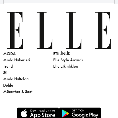
MODA
ETKLINLIK
GÜZELLİ
Moda Haberleri
Elle Style Awards
Saç
Trend
Elle Etkinlikleri
Makyaj
Stil
Cilt Bakı
Moda Haftaları
Sağlık
Defile
Parfüm
Mücevher & Saat