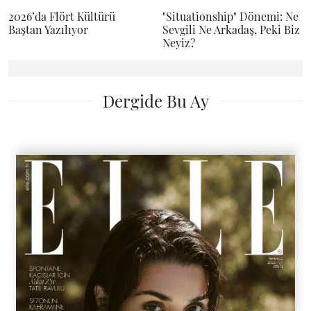
2026’da Flört Kültürü
"Situationship" Dönemi: Ne
Baştan Yazılıyor
Sevgili Ne Arkadaş, Peki Biz
Neyiz?
Dergide Bu Ay