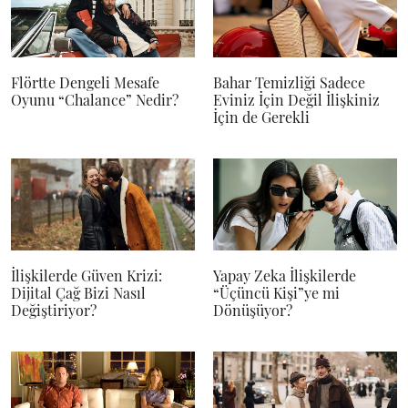
Flörtte Dengeli Mesafe
Bahar Temizliği Sadece
Oyunu “Chalance” Nedir?
Eviniz İçin Değil İlişkiniz
İçin de Gerekli
İlişkilerde Güven Krizi:
Yapay Zeka İlişkilerde
Dijital Çağ Bizi Nasıl
“Üçüncü Kişi”ye mi
Değiştiriyor?
Dönüşüyor?