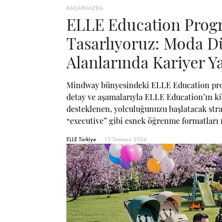
RADARIMIZDA
ELLE Education Progra
Tasarlıyoruz: Moda D
Alanlarında Kariyer 
Mindway bünyesindeki ELLE Education progr
detay ve aşamalarıyla ELLE Education’ın kü
desteklenen, yolculuğunuzu başlatacak strat
“executive” gibi esnek öğrenme formatları
ELLE Türkiye
13 Temmuz 2026