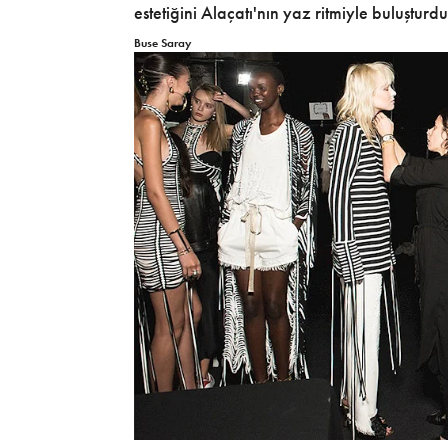
estetiğini Alaçatı'nın yaz ritmiyle buluşturdu
Buse Saray