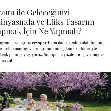
mı ile Geleceğinizi
ünyasında ve Lüks Tasarım
Yapmak İçin Ne Yapmalı?
amı aradığınız cevap ve buna dair ilk adım olabilir. Tüm
resel uzmanlığı ve programın öne çıkan özellikleriyle
ejik planı paylaşıyoruz. Son ipucu: yüzde 100 çevrimiçi ve
 mevcut.