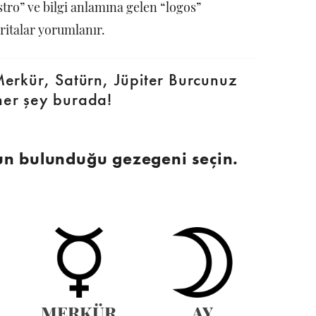
stro” ve bilgi anlamına gelen “logos”
ritalar yorumlanır.
erkür, Satürn, Jüpiter Burcunuz
her şey burada!
un bulunduğu gezegeni seçin.
MERKÜR
AY