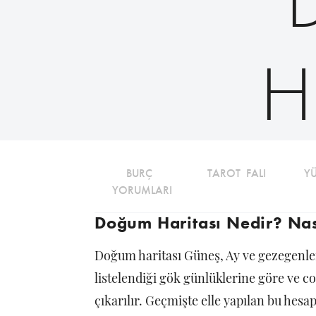
H
BURÇ 
TAROT FALI
Y
YORUMLARI
Doğum Haritası Nedir? Nası
Doğum haritası Güneş, Ay ve gezegenle
listelendiği gök günlüklerine göre ve c
çıkarılır. Geçmişte elle yapılan bu hesa