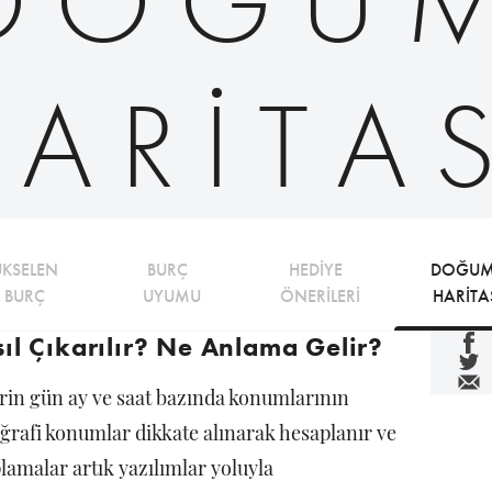
DOĞU
ARITA
ÜKSELEN 
BURÇ 
HEDİYE 
DOĞU
BURÇ
UYUMU
ÖNERİLERİ
HARİTA
l Çıkarılır? Ne Anlama Gelir?
rin gün ay ve saat bazında konumlarının
oğrafi konumlar dikkate alınarak hesaplanır ve
plamalar artık yazılımlar yoluyla