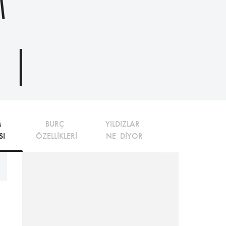
M
SI
M 
BURÇ 
YILDIZLAR 
SI
ÖZELLİKLERİ
NE DİYOR