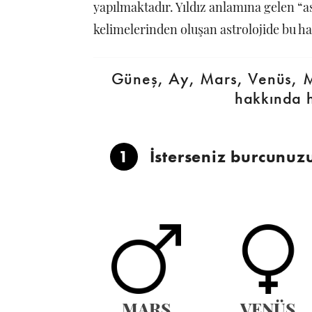
yapılmaktadır. Yıldız anlamına gelen “a
kelimelerinden oluşan astrolojide bu ha
Güneş, Ay, Mars, Venüs, M
hakkında 
1
İsterseniz burcunuz
MARS
VENÜS