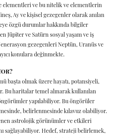
ve elementleri ve bu nitelik ve elementlerin
neş, Ay ve kişisel gezegenler olarak anılan
eye özgü durumlar hakkında bilgiler
en Jüpiter ve Satürn sosyal yaşam ve iş
Jenerasyon gezegenleri Neptün, Uranüs ve
sayıcı konulara değinmekte.
YOR?
ü başta olmak üzere hayatı, potansiyeli,
. Bu haritalar temel alınarak kullanılan
 öngörümler yapılabiliyor. Bu öngörüler
ilmesinde, belirlenmesinde kılavuz olabiliyor.
nen astrolojik görünümler ve etkileri
ı sağlayabiliyor. Hedef, strateji belirlemek,