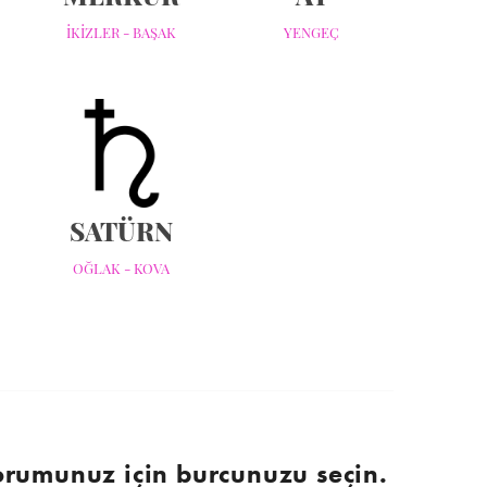
İKİZLER - BAŞAK
YENGEÇ
SATÜRN
OĞLAK - KOVA
orumunuz için burcunuzu seçin.