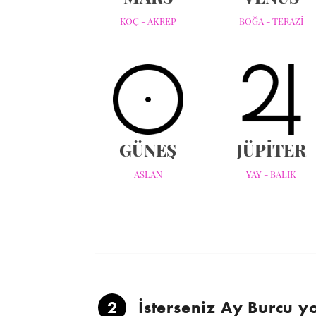
KOÇ - AKREP
BOĞA - TERAZİ
GÜNEŞ
JÜPİTER
ASLAN
YAY - BALIK
2
İsterseniz Ay Burcu y