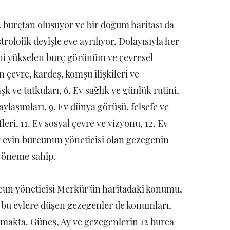
2 burçtan oluşuyor ve bir doğum haritası da
rolojik deyişle eve ayrılıyor. Dolayısıyla her
yani yükselen burç görünüm ve çevresel
ın çevre, kardeş, komşu ilişkileri ve
aşk ve tutkuları, 6. Ev sağlık ve günlük rutini,
 paylaşımları, 9. Ev dünya görüşü, felsefe ve
leri, 11. Ev sosyal çevre ve vizyonu, 12. Ev
er evin burcunun yöneticisi olan gezegenin
r öneme sahip.
rcun yöneticisi Merkür'ün haritadaki konumu,
 bu evlere düşen gezegenler de konumları,
anmakta. Güneş, Ay ve gezegenlerin 12 burca