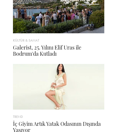
KÜLTÜR & SANAT
Galerist, 25. Yılını Elif Uras ile
Bodrum'da Kutladı
TREND
İç Giyim Artık Yatak Odasının Dışında
Yaşıyor