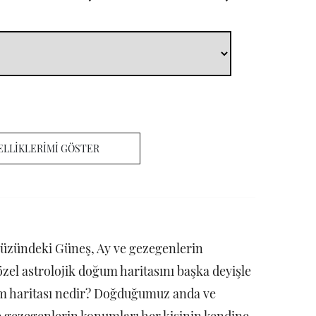
ELLİKLERİMİ GÖSTER
üzündeki Güneş, Ay ve gezegenlerin
zel astrolojik doğum haritasını başka deyişle
ğum haritası nedir? Doğduğumuz anda ve
 gezegenlerin konumları her kişinin kendine