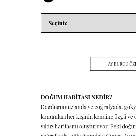
AY BURCU ÖZ
DOĞUM HARİTASI NEDİR?
Doğduğumuz anda ve coğrafyada, göky
konumları her kişinin kendine özgü ve ö
yıldız haritasını oluşturuyor. Peki do
coğrafyada, gökyüzündeki Güneş, Ay ve