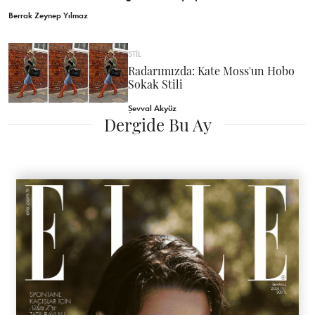
Berrak Zeynep Yılmaz
STİL
Radarımızda: Kate Moss'un Hobo
Sokak Stili
Şevval Akyüz
Dergide Bu Ay