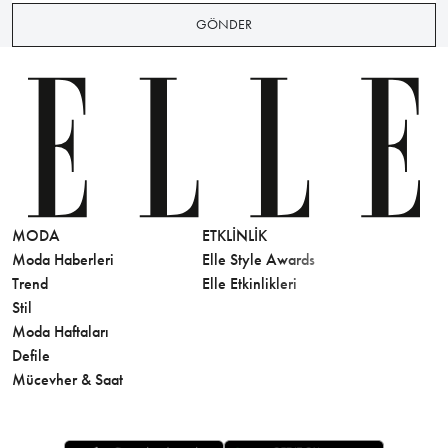
GÖNDER
MODA
ETKLINLIK
GÜZELLİ
Moda Haberleri
Elle Style Awards
Saç
Trend
Elle Etkinlikleri
Makyaj
Stil
Cilt Bakı
Moda Haftaları
Sağlık
Defile
Parfüm
Mücevher & Saat