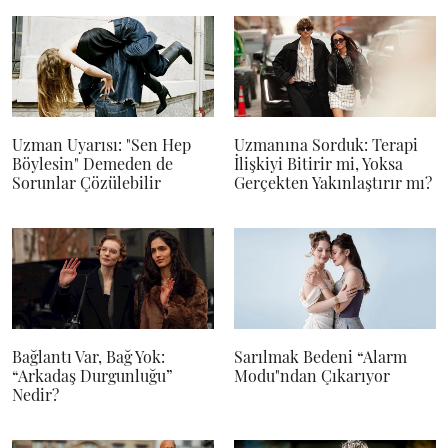
Uzman Uyarısı: "Sen Hep
Uzmanına Sorduk: Terapi
Böylesin" Demeden de
İlişkiyi Bitirir mi, Yoksa
Sorunlar Çözülebilir
Gerçekten Yakınlaştırır mı?
Bağlantı Var, Bağ Yok:
Sarılmak Bedeni “Alarm
“Arkadaş Durgunluğu”
Modu"ndan Çıkarıyor
Nedir?