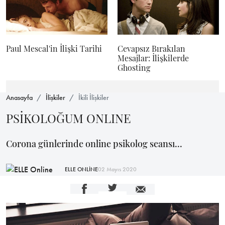
Paul Mescal'in İlişki Tarihi
Cevapsız Bırakılan
Mesajlar: İlişkilerde
Ghosting
Anasayfa
İlişkiler
İkili İlişkiler
PSİKOLOĞUM ONLINE
Corona günlerinde online psikolog seansı...
ELLE ONLİNE
02 Mayıs 2020