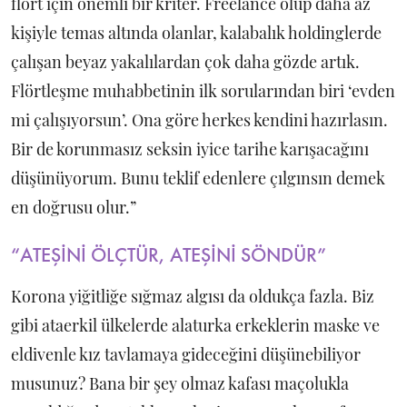
flört için önemli bir kriter. Freelance olup daha az
kişiyle temas altında olanlar, kalabalık holdinglerde
çalışan beyaz yakalılardan çok daha gözde artık.
Flörtleşme muhabbetinin ilk sorularından biri ‘evden
mi çalışıyorsun’. Ona göre herkes kendini hazırlasın.
Bir de korunmasız seksin iyice tarihe karışacağını
düşünüyorum. Bunu teklif edenlere çılgınsın demek
en doğrusu olur.”
“ATEŞİNİ ÖLÇTÜR, ATEŞİNİ SÖNDÜR”
Korona yiğitliğe sığmaz algısı da oldukça fazla. Biz
gibi ataerkil ülkelerde alaturka erkeklerin maske ve
eldivenle kız tavlamaya gideceğini düşünebiliyor
musunuz? Bana bir şey olmaz kafası maçolukla