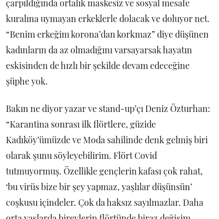
çarpıldığında ortalık maskesiz ve sosyal mesafe
kuralına uymayan erkeklerle dolacak ve doluyor net.
“Benim erkeğim korona’dan korkmaz” diye düşünen
kadınların da az olmadığını varsayarsak hayatın
eskisinden de hızlı bir şekilde devam edeceğine
şüphe yok.
Bakın ne diyor yazar ve stand-up’çı Deniz Özturhan:
“Karantina sonrası ilk flörtlere, güzide
Kadıköy’ümüzde ve Moda sahilinde denk gelmiş biri
olarak şunu söyleyebilirim. Flört Covid
tutmuyormuş. Özellikle gençlerin kafası çok rahat,
‘bu virüs bize bir şey yapmaz, yaşlılar düşünsün’
coşkusu içindeler. Çok da haksız sayılmazlar. Daha
orta yaşlarda bireylerin flörtünde biraz değişim