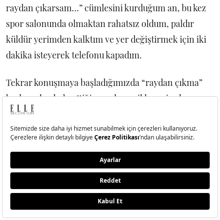
raydan çıkarsam…” cümlesini kurduğum an, bu kez
spor salonunda olmaktan rahatsız oldum, paldır
küldür yerimden kalktım ve yer değiştirmek için iki
dakika isteyerek telefonu kapadım.
Tekrar konuşmaya başladığımızda “raydan çıkma”
korkumdan bahsettiğim anda panikle yerimden
kalktığımı ve telefonu kapadığımı fark ettik. Bu tespit
ve üstüne yaptığımız esprilerle bir on, on beş
dakikanın ardından ilk online terapime bağlandığımı
fark ettim. O andan itibaren yerimi değiştirmedim.
Sohbete konsantre oldum. 45 dakikanın daha nasıl
geçtiğini fark etmedim. Arada sessiz kalmalardan
rahatsız olmadım. Anlatmakta zorlanmadım. Aksine