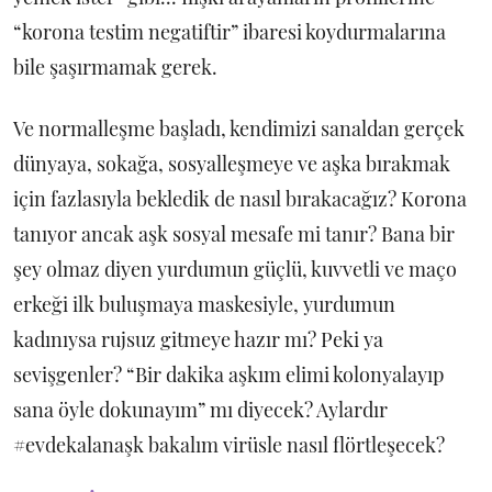
“korona testim negatiftir” ibaresi koydurmalarına
bile şaşırmamak gerek.
Ve normalleşme başladı, kendimizi sanaldan gerçek
dünyaya, sokağa, sosyalleşmeye ve aşka bırakmak
için fazlasıyla bekledik de nasıl bırakacağız? Korona
tanıyor ancak aşk sosyal mesafe mi tanır? Bana bir
şey olmaz diyen yurdumun güçlü, kuvvetli ve maço
erkeği ilk buluşmaya maskesiyle, yurdumun
kadınıysa rujsuz gitmeye hazır mı? Peki ya
sevişgenler? “Bir dakika aşkım elimi kolonyalayıp
sana öyle dokunayım” mı diyecek? Aylardır
#evdekalanaşk bakalım virüsle nasıl flörtleşecek?