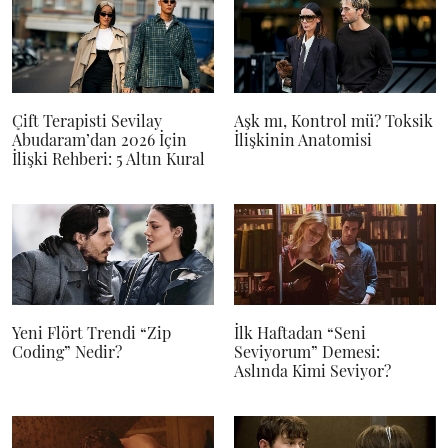
Çift Terapisti Sevilay
Aşk mı, Kontrol mü? Toksik
Abudaram’dan 2026 İçin
İlişkinin Anatomisi
İlişki Rehberi: 5 Altın Kural
Yeni Flört Trendi “Zip
İlk Haftadan “Seni
Coding” Nedir?
Seviyorum” Demesi:
Aslında Kimi Seviyor?