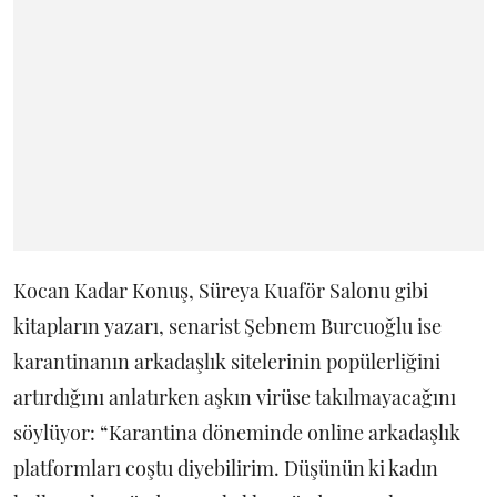
Kocan Kadar Konuş, Süreya Kuaför Salonu gibi
kitapların yazarı, senarist Şebnem Burcuoğlu ise
karantinanın arkadaşlık sitelerinin popülerliğini
artırdığını anlatırken aşkın virüse takılmayacağını
söylüyor: “Karantina döneminde online arkadaşlık
platformları coştu diyebilirim. Düşünün ki kadın