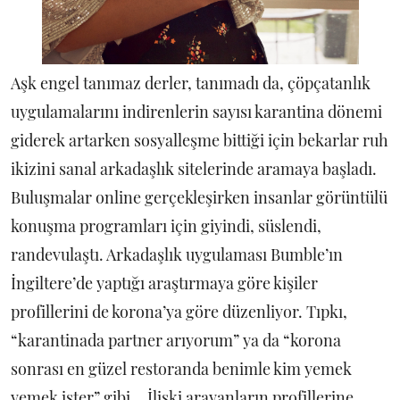
Aşk engel tanımaz derler, tanımadı da, çöpçatanlık
uygulamalarını indirenlerin sayısı karantina dönemi
giderek artarken sosyalleşme bittiği için bekarlar ruh
ikizini sanal arkadaşlık sitelerinde aramaya başladı.
Buluşmalar online gerçekleşirken insanlar görüntülü
konuşma programları için giyindi, süslendi,
randevulaştı. Arkadaşlık uygulaması Bumble’ın
İngiltere’de yaptığı araştırmaya göre kişiler
profillerini de korona’ya göre düzenliyor. Tıpkı,
“karantinada partner arıyorum” ya da “korona
sonrası en güzel restoranda benimle kim yemek
yemek ister” gibi... İlişki arayanların profillerine