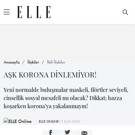
Anasayfa
İlişkiler
İkili İlişkiler
AŞK KORONA DİNLEMİYOR!
Yeni normalde buluşmalar maskeli, flörtler seviyeli,
cinsellik sosyal mesafeli mı olacak? Dikkat; hazza
koşarken korona’ya yakalanmayın!
ELLE ONLİNE
13 Eylül 2020