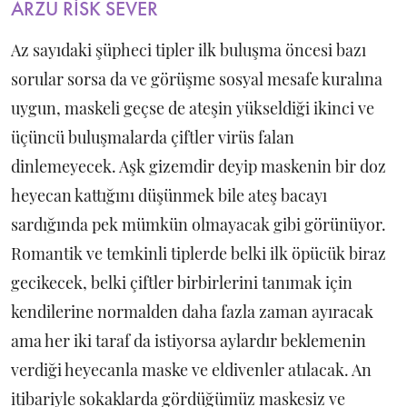
ARZU RİSK SEVER
Az sayıdaki şüpheci tipler ilk buluşma öncesi bazı
sorular sorsa da ve görüşme sosyal mesafe kuralına
uygun, maskeli geçse de ateşin yükseldiği ikinci ve
üçüncü buluşmalarda çiftler virüs falan
dinlemeyecek. Aşk gizemdir deyip maskenin bir doz
heyecan kattığını düşünmek bile ateş bacayı
sardığında pek mümkün olmayacak gibi görünüyor.
Romantik ve temkinli tiplerde belki ilk öpücük biraz
gecikecek, belki çiftler birbirlerini tanımak için
kendilerine normalden daha fazla zaman ayıracak
ama her iki taraf da istiyorsa aylardır beklemenin
verdiği heyecanla maske ve eldivenler atılacak. An
itibariyle sokaklarda gördüğümüz maskesiz ve