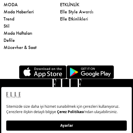
MODA
ETKLINLIK
GÜZELLİ
Moda Haberleri
Elle Style Awards
Saç
Trend
Elle Etkinlikleri
Makyaj
Stil
Cilt Bakı
Moda Haftaları
Sağlık
Defile
Parfüm
Mücevher & Saat
© Big Medya Teknoloji A.Ş. Altunizade Mahallesi Kuşbakışı
Caddesi No:27/1 Üsküdar/İstanbul