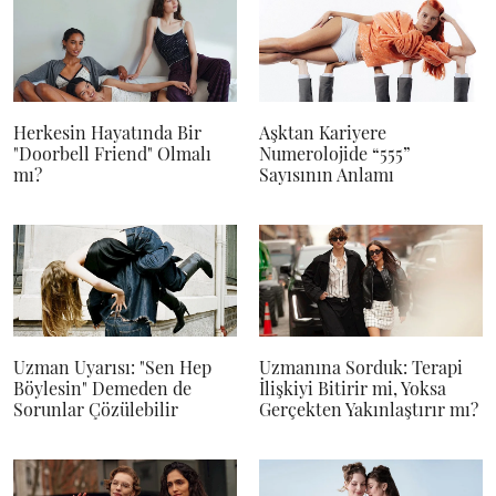
Herkesin Hayatında Bir
Aşktan Kariyere
"Doorbell Friend" Olmalı
Numerolojide “555”
mı?
Sayısının Anlamı
Uzman Uyarısı: "Sen Hep
Uzmanına Sorduk: Terapi
Böylesin" Demeden de
İlişkiyi Bitirir mi, Yoksa
Sorunlar Çözülebilir
Gerçekten Yakınlaştırır mı?