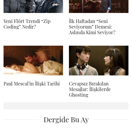
Yeni Flört Trendi “Zip
İlk Haftadan “Seni
Coding” Nedir?
Seviyorum” Demesi:
Aslında Kimi Seviyor?
Paul Mescal'in İlişki Tarihi
Cevapsız Bırakılan
Mesajlar: İlişkilerde
Ghosting
Dergide Bu Ay