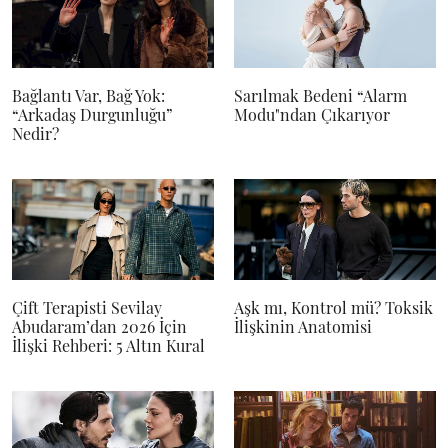
Bağlantı Var, Bağ Yok:
Sarılmak Bedeni “Alarm
“Arkadaş Durgunluğu”
Modu"ndan Çıkarıyor
Nedir?
Çift Terapisti Sevilay
Aşk mı, Kontrol mü? Toksik
Abudaram’dan 2026 İçin
İlişkinin Anatomisi
İlişki Rehberi: 5 Altın Kural