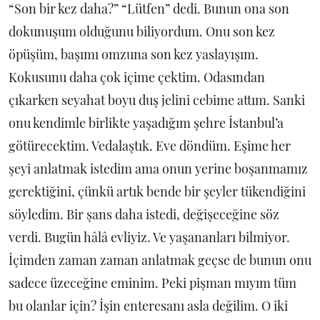
“Son bir kez daha?” “Lütfen” dedi. Bunun ona son
dokunuşum olduğunu biliyordum. Onu son kez
öpüşüm, başımı omzuna son kez yaslayışım.
Kokusunu daha çok içime çektim. Odasından
çıkarken seyahat boyu duş jelini cebime attım. Sanki
onu kendimle birlikte yaşadığım şehre İstanbul’a
götürecektim. Vedalaştık. Eve döndüm. Eşime her
şeyi anlatmak istedim ama onun yerine boşanmamız
gerektiğini, çünkü artık bende bir şeyler tükendiğini
söyledim. Bir şans daha istedi, değişeceğine söz
verdi. Bugün hâlâ evliyiz. Ve yaşananları bilmiyor.
İçimden zaman zaman anlatmak geçse de bunun onu
sadece üzeceğine eminim. Peki pişman mıyım tüm
bu olanlar için? İşin enteresanı asla değilim. O iki