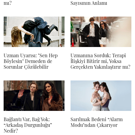
mı?
Sayısının Anlamı
Uzman Uyarısı: "Sen Hep
Uzmanına Sorduk: Terapi
Böylesin" Demeden de
İlişkiyi Bitirir mi, Yoksa
Sorunlar Çözülebilir
Gerçekten Yakınlaştırır mı?
Bağlantı Var, Bağ Yok:
Sarılmak Bedeni “Alarm
“Arkadaş Durgunluğu”
Modu"ndan Çıkarıyor
Nedir?