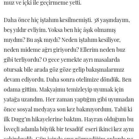
muz ve içki ile geçirmeme yetti.
Daha önce hiç iştahım kesilmemişti. 38 yaşındayım,
beş yıldır evliyim. Yoksa ben hiç âşık olmamış
mıydım? Bu aşk mıydı? Neden iştahım kesiliyor,
neden mideme ağrı giriyordu? Ellerim neden buz
gibi terliyordu? O gece yemekte ayrı masalarda
otursak bile arada göz göze gelip bakışmalarımız
devam ediyordu. Daha sonra otelimize döndük. Ben
odama gittim. Makyajımı temizleyip uyumak için
yatağa uzandım. Her zaman yaptığım gibi uyumadan
önce sosyal medyaya son kez bakınıyordum. Tabii ki
ilk Dugg’ın hikayelerine baktım. Hayran olduğum bu
İsveçli adamla büyük bir tesadüf eseri ikinci kez aynı
şehirdeydik. Gün içinde onu görmediğim anlarda ne