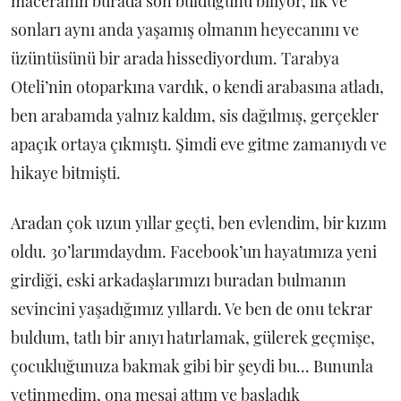
maceranın burada son bulduğunu biliyor, ilk ve
sonları aynı anda yaşamış olmanın heyecanını ve
üzüntüsünü bir arada hissediyordum. Tarabya
Oteli’nin otoparkına vardık, o kendi arabasına atladı,
ben arabamda yalnız kaldım, sis dağılmış, gerçekler
apaçık ortaya çıkmıştı. Şimdi eve gitme zamanıydı ve
hikaye bitmişti.
Aradan çok uzun yıllar geçti, ben evlendim, bir kızım
oldu. 30’larımdaydım. Facebook’un hayatımıza yeni
girdiği, eski arkadaşlarımızı buradan bulmanın
sevincini yaşadığımız yıllardı. Ve ben de onu tekrar
buldum, tatlı bir anıyı hatırlamak, gülerek geçmişe,
çocukluğunuza bakmak gibi bir şeydi bu... Bununla
yetinmedim, ona mesaj attım ve başladık