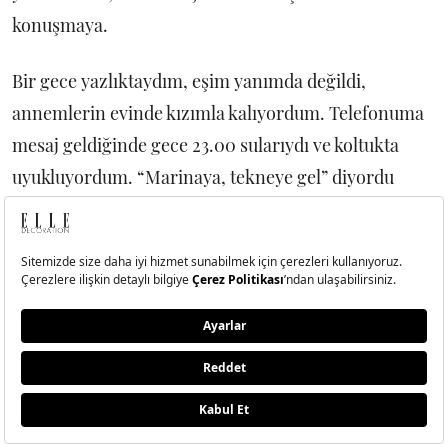
konuşmaya.
Bir gece yazlıktaydım, eşim yanımda değildi,
annemlerin evinde kızımla kalıyordum. Telefonuma
mesaj geldiğinde gece 23.00 sularıydı ve koltukta
uyukluyordum. “Marinaya, tekneye gel” diyordu
mesaj. Önce kızımı yatırdım, sonra duş alıp üzerime
en sevdiğim yeşil elbiseyi giydim, “kızım bu saatte
sokağa mı çıkılır” diyen annemin sesini ve daha pek
çok şeyi ardımda bırakarak marinaya doğru
yürümeye başladım.
İçimde fırtınalar kopuyordu, yıllar önce
tamamlanmamış bir hikayeyi sonlandırmak, zirveye