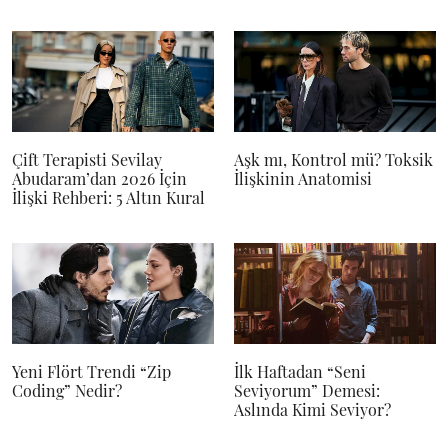
Çift Terapisti Sevilay
Aşk mı, Kontrol mü? Toksik
Abudaram’dan 2026 İçin
İlişkinin Anatomisi
İlişki Rehberi: 5 Altın Kural
Yeni Flört Trendi “Zip
İlk Haftadan “Seni
Coding” Nedir?
Seviyorum” Demesi:
Aslında Kimi Seviyor?