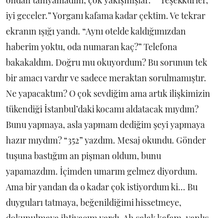
iyi geceler.” Yorganı kafama kadar çektim. Ve tekrar
ekranın ışığı yandı. “Aynı otelde kaldığımızdan
haberim yoktu, oda numaran kaç?” Telefona
bakakaldım. Doğru mu okuyordum? Bu sorunun tek
bir amacı vardır ve sadece meraktan sorulmamıştır.
Ne yapacaktım? O çok sevdiğim ama artık ilişkimizin
tükendiği İstanbul’daki kocamı aldatacak mıydım?
Bunu yapmaya, asla yapmam dediğim şeyi yapmaya
hazır mıydım? “352” yazdım. Mesaj okundu. Gönder
tuşuna bastığım an pişman oldum, bunu
yapamazdım. İçimden umarım gelmez diyordum.
Ama bir yandan da o kadar çok istiyordum ki... Bu
duyguları tatmaya, beğenildiğimi hissetmeye,
dokunulmaya ihtiyacım vardı. Ah salak kafam, yanlış