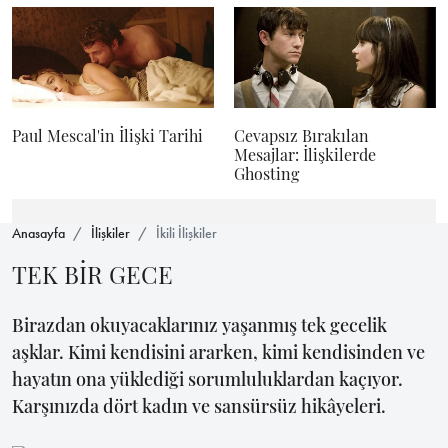
Paul Mescal'in İlişki Tarihi
Cevapsız Bırakılan
Mesajlar: İlişkilerde
Ghosting
Anasayfa
İlişkiler
İkili İlişkiler
TEK BİR GECE
Birazdan okuyacaklarınız yaşanmış tek gecelik
aşklar. Kimi kendisini ararken, kimi kendisinden ve
hayatın ona yüklediği sorumluluklardan kaçıyor.
Karşınızda dört kadın ve sansürsüz hikâyeleri.