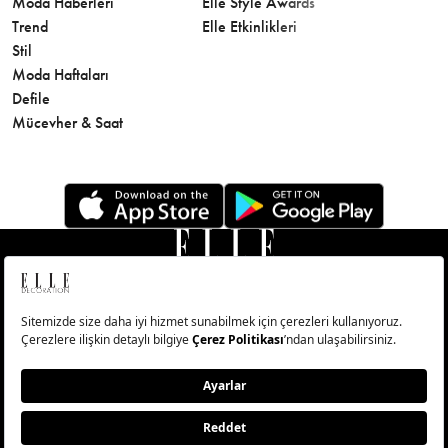
Moda Haberleri
Elle Style Awards
Saç
Trend
Elle Etkinlikleri
Makyaj
Stil
Cilt Bakı
Moda Haftaları
Sağlık
Defile
Parfüm
Mücevher & Saat
© Big Medya Teknoloji A.Ş. Altunizade Mahallesi Kuşbakışı
Caddesi No:27/1 Üsküdar/İstanbul
Abonelik
Künye
Aydınlatma Metni
Çerezleri Sıfırla