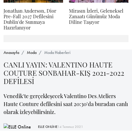
Jonathan Anderson, Dior
Mirasın İzleri, Geleneksel
Pre-Fall 2027 Defilesini
Zanaatı Günümüz Moda
Dublin'de Sunmaya
Diline Taşıyor
Hazırlanıyor
Anasayfa
Moda
Moda Haberleri
CANLI YAYIN: VALENTINO HAUTE
COUTURE SONBAHAR-KIŞ 2021-2022
DEFİLESİ
Venedik'te gerçekleşecek Valentino Des Ateliers
Haute Couture defilesini saat 20:30'da buradan canlı
olarak izleyebilirsiniz.
ELLE ONLİNE
14 Temmuz 2021