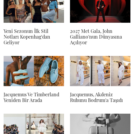
Yeni Sezonun İlk Stil
2027 Met Gala, John
Notları Kopenhag'dan
Galliano'nun Dünyasına
Geliyor
Açılıyor
Jacquemus Ve Timberland
Jacquemus, Akdeniz
Yeniden Bir Arada
Ruhunu Bodrum'a Taşıdı