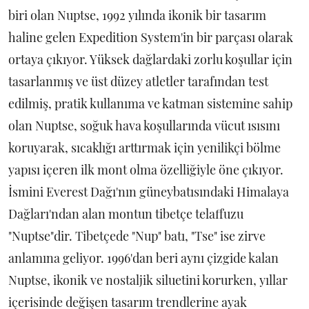
biri olan Nuptse, 1992 yılında ikonik bir tasarım
haline gelen Expedition System'in bir parçası olarak
ortaya çıkıyor. Yüksek dağlardaki zorlu koşullar için
tasarlanmış ve üst düzey atletler tarafından test
edilmiş, pratik kullanıma ve katman sistemine sahip
olan Nuptse, soğuk hava koşullarında vücut ısısını
koruyarak, sıcaklığı arttırmak için yenilikçi bölme
yapısı içeren ilk mont olma özelliğiyle öne çıkıyor.
İsmini Everest Dağı'nın güneybatısındaki Himalaya
Dağları'ndan alan montun tibetçe telaffuzu
"Nuptse"dir. Tibetçede "Nup" batı, "Tse" ise zirve
anlamına geliyor. 1996'dan beri aynı çizgide kalan
Nuptse, ikonik ve nostaljik siluetini korurken, yıllar
içerisinde değişen tasarım trendlerine ayak