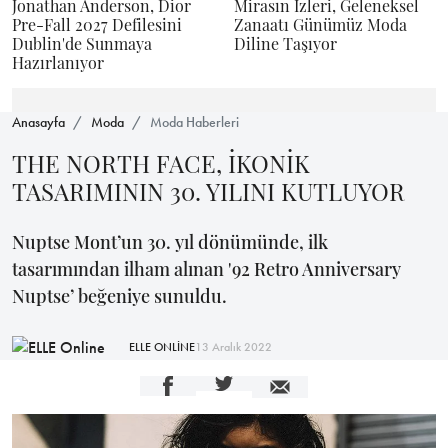
Jonathan Anderson, Dior
Mirasın İzleri, Geleneksel
Pre-Fall 2027 Defilesini
Zanaatı Günümüz Moda
Dublin'de Sunmaya
Diline Taşıyor
Hazırlanıyor
Anasayfa
Moda
Moda Haberleri
THE NORTH FACE, İKONİK
TASARIMININ 30. YILINI KUTLUYOR
Nuptse Mont’un 30. yıl dönümünde, ilk
tasarımından ilham alınan '92 Retro Anniversary
Nuptse’ beğeniye sunuldu.
ELLE ONLİNE
13 Aralık 2022