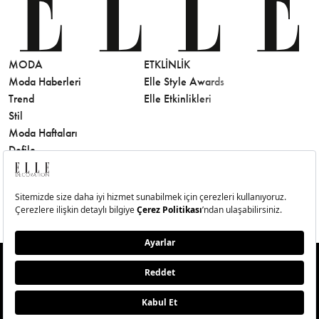
MODA
ETKLINLIK
GÜZELLİ
Moda Haberleri
Elle Style Awards
Saç
Trend
Elle Etkinlikleri
Makyaj
Stil
Cilt Bakı
Moda Haftaları
Sağlık
Defile
Parfüm
Mücevher & Saat