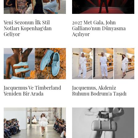
Yeni Sezonun İlk Stil
2027 Met Gala, John
Notları Kopenhag'dan
Galliano'nun Dünyasına
Geliyor
Açılıyor
Jacquemus Ve Timberland
Jacquemus, Akdeniz
Yeniden Bir Arada
Ruhunu Bodrum'a Taşıdı