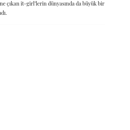
 öne çıkan it-girl’lerin dünyasında da büyük bir
adı.