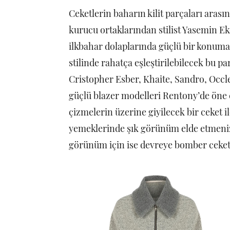
Ceketlerin baharın kilit parçaları aras
kurucu ortaklarından stilist Yasemin Ek
ilkbahar dolaplarında güçlü bir konum
stilinde rahatça eşleştirilebilecek bu p
Cristopher Esber, Khaite, Sandro, Occl
güçlü blazer modelleri Rentony’de öne ç
çizmelerin üzerine giyilecek bir ceket i
yemeklerinde şık görünüm elde etmeniz 
görünüm için ise devreye bomber ceketle