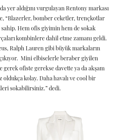
ında yer aldığını vurgulayan Rentony markası
e, “Blazerler, bomber ceketler, trençkotlar
a sahip. Hem ofis giyimin hem de sokak
arçaları kombinlere dahil etme zamanı geldi.
eus, Ralph Lauren gibi büyük markaların
ıkıyor. Mini elbiselerle beraber giyilen
le gerek ofiste gerekse davette ya da akşam
oldukça kolay. Daha havalı ve cool bir
ri sokabilirsiniz.” dedi.