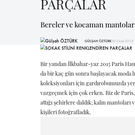
PARÇALAR
Bereler ve kocaman mantolard
GÜLŞAH ÖZTÜRK
30 Ocak 2015
Bir yandan İlkbahar-yaz 2015 Paris Hau
da bir kaç gün sonra başlayacak moda ha
koleksiyonları için gardırobumuzda yer
vazgeçmek için çok erken. Biz de Pari
attığı şehirlere daldık; kalın mantoları 
kişileri fotoğrafladık.