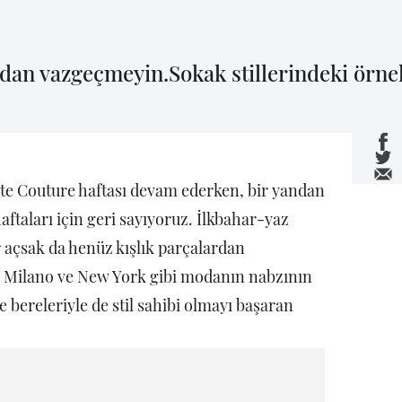
an vazgeçmeyin.Sokak stillerindeki örne
te Couture haftası devam ederken, bir yandan
ftaları için geri sayıyoruz. İlkbahar-yaz
 açsak da henüz kışlık parçalardan
s, Milano ve New York gibi modanın nabzının
ve bereleriyle de stil sahibi olmayı başaran