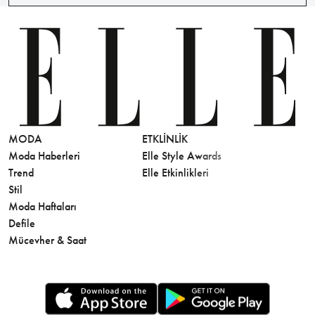
MODA
ETKLINLIK
GÜZELLİ
Moda Haberleri
Elle Style Awards
Saç
Trend
Elle Etkinlikleri
Makyaj
Stil
Cilt Bakı
Moda Haftaları
Sağlık
Defile
Parfüm
Mücevher & Saat