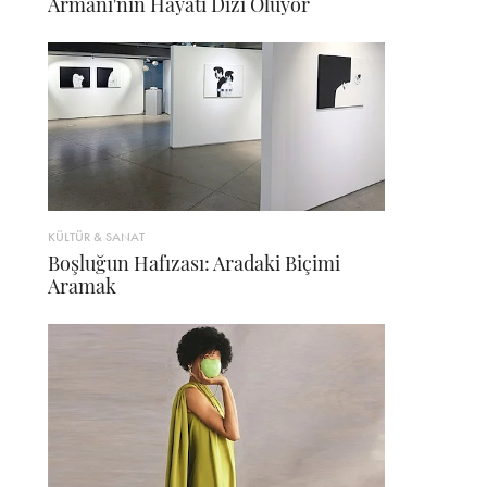
Armani'nin Hayatı Dizi Oluyor
KÜLTÜR & SANAT
Boşluğun Hafızası: Aradaki Biçimi
Aramak