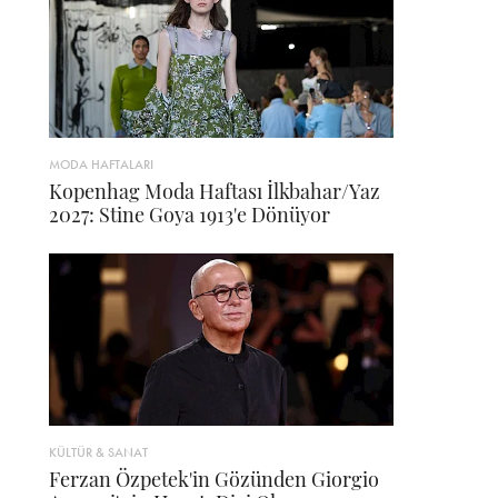
MODA HAFTALARI
Kopenhag Moda Haftası İlkbahar/Yaz
2027: Stine Goya 1913'e Dönüyor
KÜLTÜR & SANAT
Ferzan Özpetek'in Gözünden Giorgio