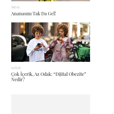
TREND
Ananasını Tak Da Gel!
SAĞLIK
Çok İçerik, Az Odak: “Dijital Obezite”
Nedir?