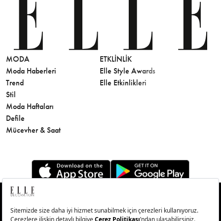
MODA
ETKLINLIK
GÜZELLİ
Moda Haberleri
Elle Style Awards
Saç
Trend
Elle Etkinlikleri
Makyaj
Stil
Cilt Bakı
Moda Haftaları
Sağlık
Defile
Parfüm
Mücevher & Saat