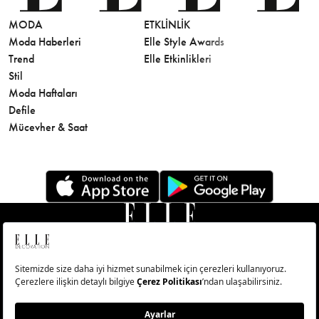
MODA
ETKLINLIK
GÜZELLİ
Moda Haberleri
Elle Style Awards
Saç
Trend
Elle Etkinlikleri
Makyaj
Stil
Cilt Bakı
Moda Haftaları
Sağlık
Defile
Parfüm
Mücevher & Saat
© Big Medya Teknoloji A.Ş. Altunizade Mahallesi Kuşbakışı