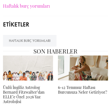
Haftalık burç yorumları
ETİKETLER
HAFTALIK BURÇ YORUMLARI
SON HABERLER
Ünlü İngiliz Astrolog
6-12 Temmuz Haftası
Bernard Fitzwalter’dan
Burcunuza Neler Getiriyor?
ELLE’e Özel 2026 Yaz
Astrolojisi