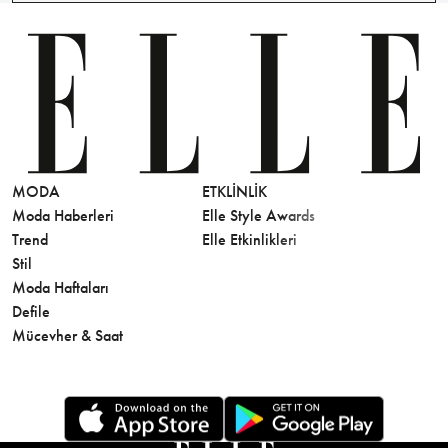
MODA
ETKLINLIK
GÜZELLİ
Moda Haberleri
Elle Style Awards
Saç
Trend
Elle Etkinlikleri
Makyaj
Stil
Cilt Bakı
Moda Haftaları
Sağlık
Defile
Parfüm
Mücevher & Saat