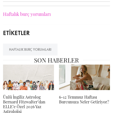
Haftalık burç yorumları
ETİKETLER
HAFTALIK BURÇ YORUMLARI
SON HABERLER
Ünlü İngiliz Astrolog
6-12 Temmuz Haftası
Bernard Fitzwalter’dan
Burcunuza Neler Getiriyor?
ELLE’e Özel 2026 Yaz
Astrolojisi