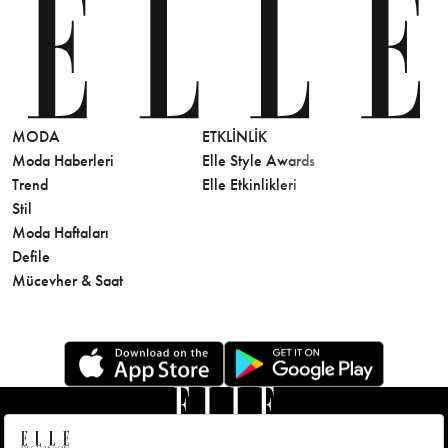
MODA
ETKLINLIK
GÜZELLİ
Moda Haberleri
Elle Style Awards
Saç
Trend
Elle Etkinlikleri
Makyaj
Stil
Cilt Bakı
Moda Haftaları
Sağlık
Defile
Parfüm
Mücevher & Saat