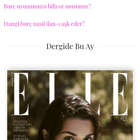
Burç uyumunuzu biliyor musunuz?
Hangi burç nasıl ilan-ı aşk eder?
Dergide Bu Ay