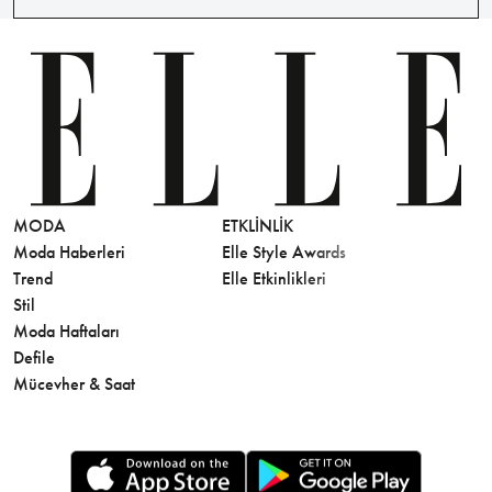
MODA
ETKLINLIK
GÜZELLİ
Moda Haberleri
Elle Style Awards
Saç
Trend
Elle Etkinlikleri
Makyaj
Stil
Cilt Bakı
Moda Haftaları
Sağlık
Defile
Parfüm
Mücevher & Saat