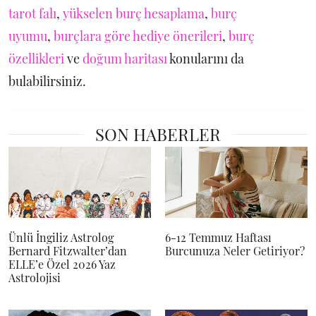
tarot falı
,
yükselen burç hesaplama
,
burç
uyumu
,
burçlara göre hediye önerileri
,
burç
özellikleri
ve
doğum haritası
konularını da
bulabilirsiniz.
SON HABERLER
Ünlü İngiliz Astrolog
6-12 Temmuz Haftası
Bernard Fitzwalter’dan
Burcunuza Neler Getiriyor?
ELLE’e Özel 2026 Yaz
Astrolojisi