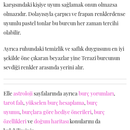
karşısındaki kişiye uyum sağlamak onun olmazsa
olmazıdır. Dolayısıyla çarpıcı ve frapan renklerdense
uyumlu pastel tonlar bu burcun her zaman tercihi
olabilir.
Ayrıca ruhundaki temizlik ve saflık duygusunu en iyi
şekilde öne çıkaran beyazlar yine Terazi burcunun
sevdiği renkler arasında yerini alır.
Elle
astroloji
sayfalarında ayrıca
burç yorumları
,
tarot falı
,
yükselen burç hesaplama
,
burç
uyumu
,
burçlara göre hediye önerileri
,
burç
özellikleri
ve
doğum haritası
konularını da