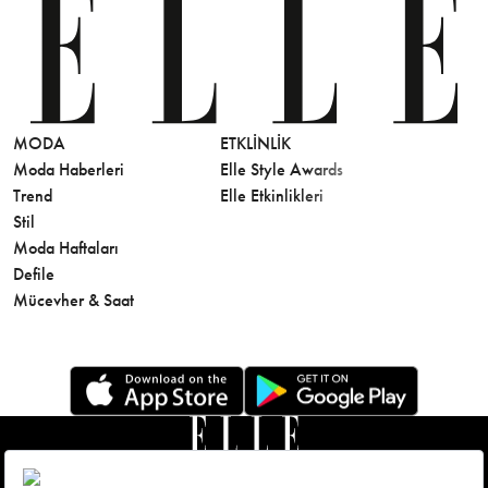
MODA
ETKLINLIK
GÜZELLİ
Moda Haberleri
Elle Style Awards
Saç
Trend
Elle Etkinlikleri
Makyaj
Stil
Cilt Bakı
Moda Haftaları
Sağlık
Defile
Parfüm
Mücevher & Saat