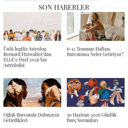
SON HABERLER
Ünlü İngiliz Astrolog
6-12 Temmuz Haftası
Bernard Fitzwalter’dan
Burcunuza Neler Getiriyor?
ELLE’e Özel 2026 Yaz
Astrolojisi
Oğlak Burcunda Dolunayın
30 Haziran 2026 Günlük
Getirdikleri
Burç Yorumları