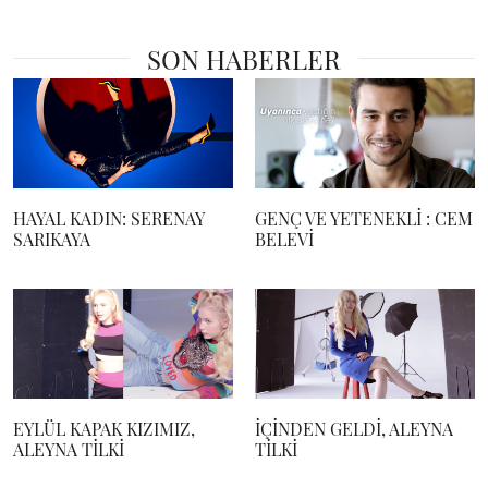
SON HABERLER
HAYAL KADIN: SERENAY
GENÇ VE YETENEKLİ : CEM
SARIKAYA
BELEVİ
EYLÜL KAPAK KIZIMIZ,
İÇİNDEN GELDİ, ALEYNA
ALEYNA TİLKİ
TİLKİ