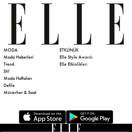
MODA
ETKLINLIK
GÜZELLİ
Moda Haberleri
Elle Style Awards
Saç
Trend
Elle Etkinlikleri
Makyaj
Stil
Cilt Bakı
Moda Haftaları
Sağlık
Defile
Parfüm
Mücevher & Saat