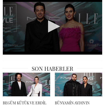
0
seconds
of
SON HABERLER
18
seconds
BEGÜM KÜTÜK VE ERDİL
BÜNYAMİN AYDIN'IN