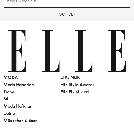
GÖNDER
MODA
ETKLINLIK
GÜZELLİ
Moda Haberleri
Elle Style Awards
Saç
Trend
Elle Etkinlikleri
Makyaj
Stil
Cilt Bakı
Moda Haftaları
Sağlık
Defile
Parfüm
Mücevher & Saat