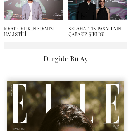
FIRAT ÇELİK'İN KIRMIZI
SELAHATTİN PAŞALI'NIN
HALI STİLİ
ÇABASIZ ŞIKLIĞI
Dergide Bu Ay