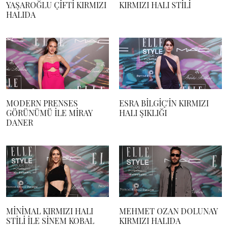
YAŞAROĞLU ÇİFTİ KIRMIZI
KIRMIZI HALI STİLİ
HALIDA
MODERN PRENSES
ESRA BİLGİÇ'İN KIRMIZI
GÖRÜNÜMÜ İLE MİRAY
HALI ŞIKLIĞI
DANER
MİNİMAL KIRMIZI HALI
MEHMET OZAN DOLUNAY
STİLİ İLE SİNEM KOBAL
KIRMIZI HALIDA