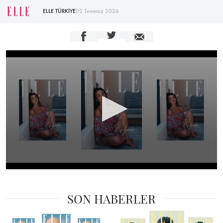
ELLE TÜRKİYE
02 Temmuz 2026
0
seconds
of
SON HABERLER
11
seconds