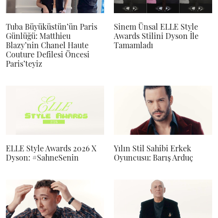
Tuba Büyüküstün’ün Paris
Sinem Ünsal ELLE Style
Günlüğü: Matthieu
Awards Stilini Dyson İle
Blazy’nin Chanel Haute
Tamamladı
Couture Defilesi Öncesi
Paris’teyiz
ELLE Style Awards 2026 X
Yılın Stil Sahibi Erkek
Dyson: #SahneSenin
Oyuncusu: Barış Arduç