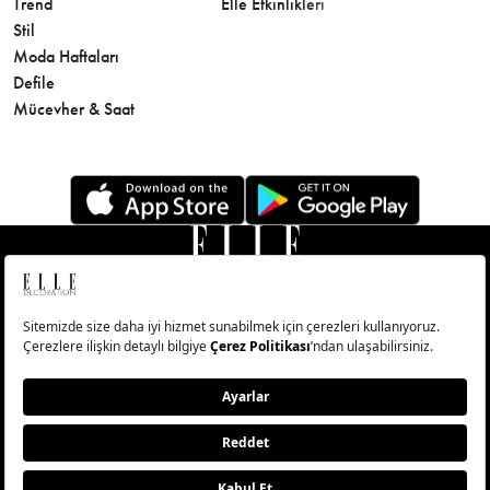
Trend
Elle Etkinlikleri
Makyaj
Stil
Cilt Bakı
Moda Haftaları
Sağlık
Defile
Parfüm
Mücevher & Saat
© Big Medya Teknoloji A.Ş. Altunizade Mahallesi Kuşbakışı
Caddesi No:27/1 Üsküdar/İstanbul
Abonelik
Künye
Aydınlatma Metni
Çerezleri Sıfırla
Copyright © 2026 - Tüm Hakları Saklıdır.