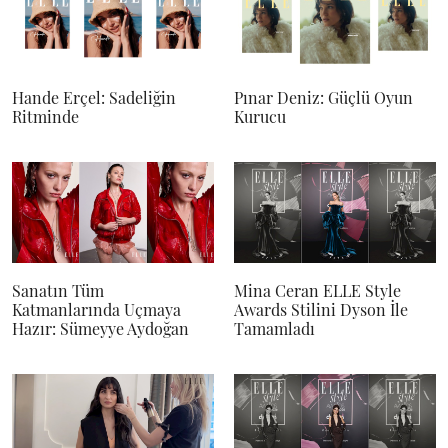
Hande Erçel: Sadeliğin
Pınar Deniz: Güçlü Oyun
Ritminde
Kurucu
Sanatın Tüm
Mina Ceran ELLE Style
Katmanlarında Uçmaya
Awards Stilini Dyson İle
Hazır: Sümeyye Aydoğan
Tamamladı