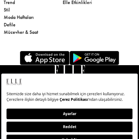
Trend
Elle Etkinlikleri
Makyaj
Stil
Cilt Bakı
Moda Haftaları
Sağlık
Defile
Parfüm
Mücevher & Saat
© Big Medya Teknoloji A.Ş. Altunizade Mahallesi Kuşbakışı
Caddesi No:27/1 Üsküdar/İstanbul
Abonelik
Künye
Aydınlatma Metni
Çerezleri Sıfırla
Copyright © 2026 - Tüm Hakları Saklıdır.