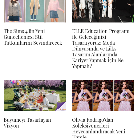
The Sims 4'ün Yeni
ELLE Education Programı
Güncellemesi Stil
ile Geleceğinizi
Tutkunlarını Sevindirecek
Tasarlıyoruz: Moda
Dünyasında ve Lüks
Tasarım Alanlarında
Kariyer Yapmak İçin Ne
Yapmalı?
Büyümeyi Tasarlayan
Olivia Rodrigo'dan
Vizyon
Koleksiyonerleri
Heyecanlandıracak Yeni
Hamle