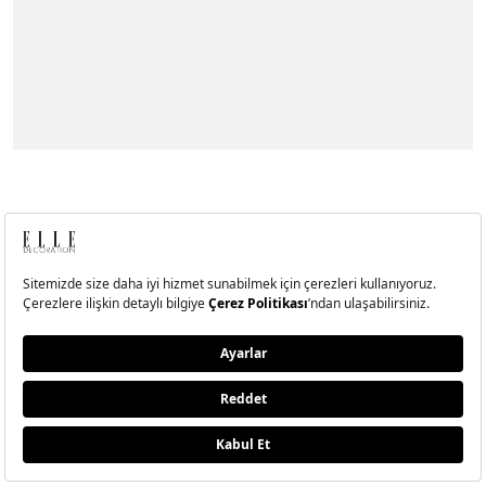
‘it'
Moda haftalarının en çok merak edilen objesi, elbette
‘it' olma ihtimali olan çantalar. Fazla söze gerek var
mı?