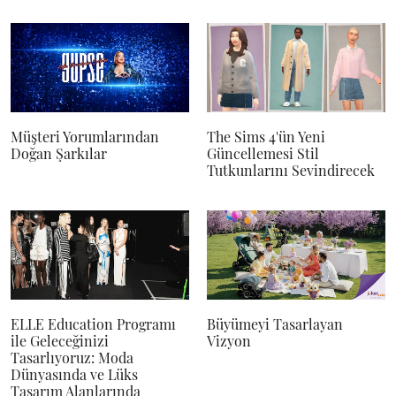
Müşteri Yorumlarından
The Sims 4'ün Yeni
Doğan Şarkılar
Güncellemesi Stil
Tutkunlarını Sevindirecek
ELLE Education Programı
Büyümeyi Tasarlayan
ile Geleceğinizi
Vizyon
Tasarlıyoruz: Moda
Dünyasında ve Lüks
Tasarım Alanlarında