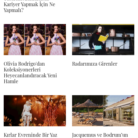
Kariyer Yapmak İçin Ne
Yapmalı?
Olivia Rodrigo'dan
Radarımıza Girenler
Koleksiyonerleri
Heyecanlandıracak Yeni
Hamle
Kırlar Evreninde Bir Yaz
Jacquemus ve Bodrum’un