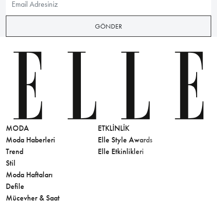
GÖNDER
MODA
ETKLINLIK
GÜZELLİ
Moda Haberleri
Elle Style Awards
Saç
Trend
Elle Etkinlikleri
Makyaj
Stil
Cilt Bakı
Moda Haftaları
Sağlık
Defile
Parfüm
Mücevher & Saat