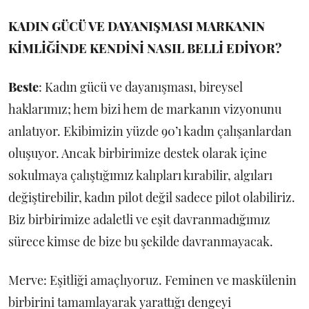
KADIN GÜCÜ VE DAYANIŞMASI MARKANIN
KİMLİĞİNDE KENDİNİ NASIL BELLİ EDİYOR?
Beste
: Kadın gücü ve dayanışması, bireysel
haklarımız; hem bizi hem de markanın vizyonunu
anlatıyor. Ekibimizin yüzde 90’ı kadın çalışanlardan
oluşuyor. Ancak birbirimize destek olarak içine
sokulmaya çalıştığımız kalıpları kırabilir, algıları
değiştirebilir, kadın pilot değil sadece pilot olabiliriz.
Biz birbirimize adaletli ve eşit davranmadığımız
sürece kimse de bize bu şekilde davranmayacak.
Merve: Eşitliği amaçlıyoruz. Feminen ve maskülenin
birbirini tamamlayarak yarattığı dengeyi