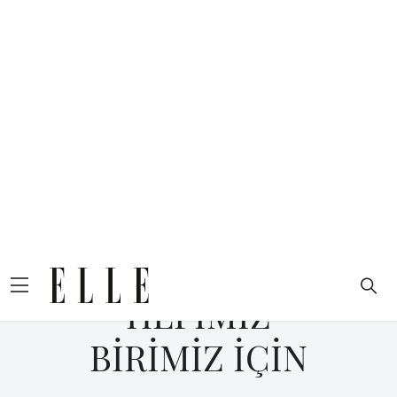
Anasayfa
Yaşam
Radarımızda
BİRİMİZ
HEPİMİZ,
HEPİMİZ
BİRİMİZ İÇİN