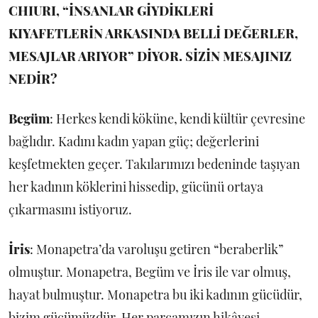
CHIURI, “İNSANLAR GİYDİKLERİ
KIYAFETLERİN ARKASINDA BELLİ DEĞERLER,
MESAJLAR ARIYOR” DİYOR. SİZİN MESAJINIZ
NEDİR?
Begüm
: Herkes kendi köküne, kendi kültür çevresine
bağlıdır. Kadını kadın yapan güç; değerlerini
keşfetmekten geçer. Takılarımızı bedeninde taşıyan
her kadının köklerini hissedip, gücünü ortaya
çıkarmasını istiyoruz.
İris
: Monapetra’da varoluşu getiren “beraberlik”
olmuştur. Monapetra, Begüm ve İris ile var olmuş,
hayat bulmuştur. Monapetra bu iki kadının gücüdür,
bizim gücümüzdür. Her parçamızın hikâyesi