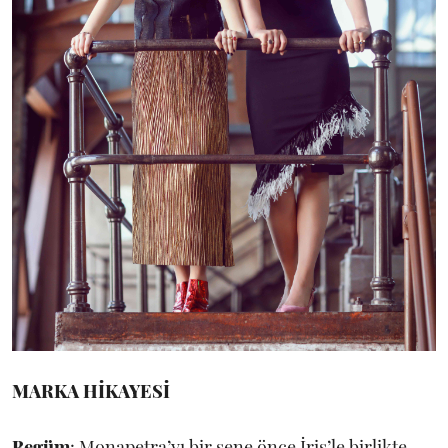
MARKA HİKAYESİ
Begüm
: Monapetra’yı bir sene önce İris’le birlikte