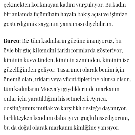
çekmekten korkmayan kadını vurguluyor. Bu kadın
bir anlamda üçümüzün hayata bakış açısı ve işimize
gösterdiğimiz saygının yansıması diyebilirim.
Burcu
: Biz tüm kadınların gücüne inanıyoruz, bu
öyle bir güç ki kendini farklı formlarda gösteriyor,
kiminin kuvvetinden, kiminin azminden, kiminin ise
güzelliğinden geliyor. Tasarımcı olarak benim için
önemli olan, ırkları veya vücut tipleri ne olursa olsun,
tüm kadınların Moeva’yı giydiklerinde markanın
onlar için yaratıldığını hissetmeleri. Ayrıca,
dostluğumuz mutlak ve karşılıklı desteğe dayanıyor,
birlikteyken kendimi daha iyi ve güçlü hissediyorum,
bu da doğal olarak markanın kimliğine yansıyor.