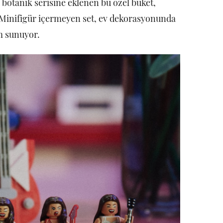
botanik serisine eklenen bu özel buket,
 Minifigür içermeyen set, ev dekorasyonunda
um sunuyor.