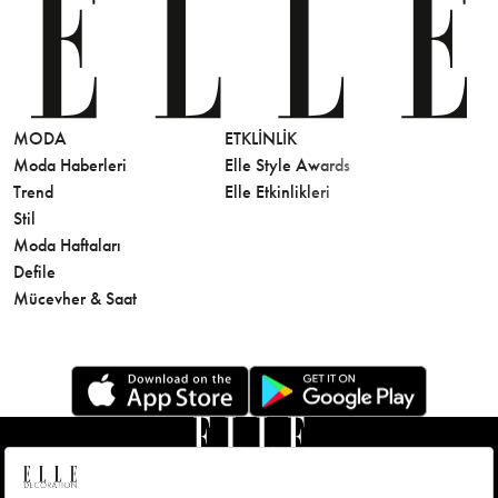
MODA
ETKLINLIK
GÜZELLİ
Moda Haberleri
Elle Style Awards
Saç
Trend
Elle Etkinlikleri
Makyaj
Stil
Cilt Bakı
Moda Haftaları
Sağlık
Defile
Parfüm
Mücevher & Saat