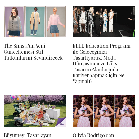
The Sims 4'ün Yeni
ELLE Education Programı
Güncellemesi Stil
ile Geleceğinizi
Tutkunlarını Sevindirecek
Tasarlıyoruz: Moda
Dünyasında ve Lüks
Tasarım Alanlarında
Kariyer Yapmak İçin Ne
Yapmalı?
Büyümeyi Tasarlayan
Olivia Rodrigo'dan