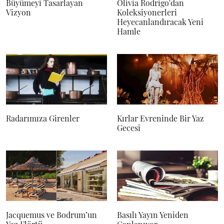
Büyümeyi Tasarlayan
Olivia Rodrigo'dan
Vizyon
Koleksiyonerleri
Heyecanlandıracak Yeni
Hamle
Radarımıza Girenler
Kırlar Evreninde Bir Yaz
Gecesi
Jacquemus ve Bodrum’un
Basılı Yayın Yeniden