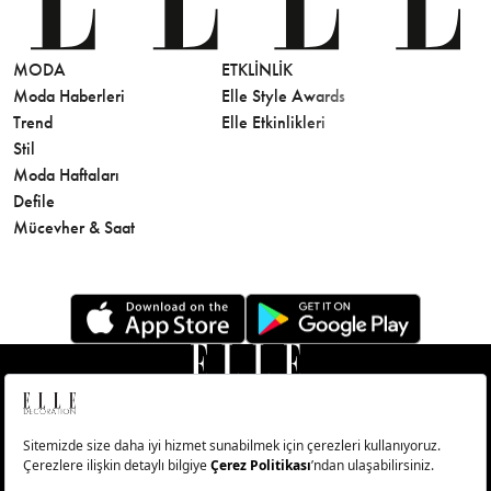
MODA
ETKLINLIK
GÜZELLİ
Moda Haberleri
Elle Style Awards
Saç
Trend
Elle Etkinlikleri
Makyaj
Stil
Cilt Bakı
Moda Haftaları
Sağlık
Defile
Parfüm
Mücevher & Saat