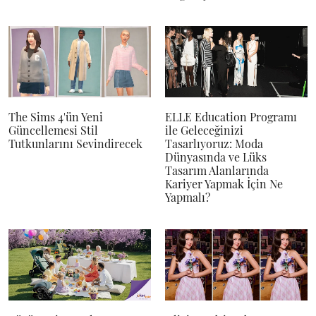
The Sims 4'ün Yeni
ELLE Education Programı
Güncellemesi Stil
ile Geleceğinizi
Tutkunlarını Sevindirecek
Tasarlıyoruz: Moda
Dünyasında ve Lüks
Tasarım Alanlarında
Kariyer Yapmak İçin Ne
Yapmalı?