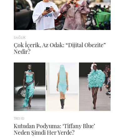
SAĞLIK
Çok İçerik, Az Odak: “Dijital Obezite”
Nedir?
TREND
Kutudan Podyuma: ‘Tiffany Blue’
Neden Şimdi Her Yerde?