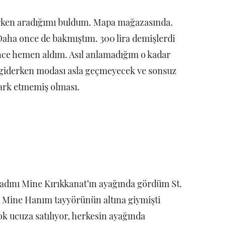
rlarken aradığımı buldum. Mapa mağazasında.
aha once de bakmıştım. 300 lira demişlerdi
ünce hemen aldım. Asıl anlamadığım o kadar
ış giderken modası asla geçmeyecek ve sonsuz
fark etmemiş olması.
kadını Mine Kırıkkanat’ın ayağında gördüm St.
. Mine Hanım tayyörünün altına giymişti
ok ucuza satılıyor, herkesin ayağında