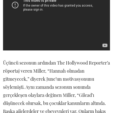
Üçüncü sezonun ardından The Hollywood Reporter’a
röportaj veren Miller, “Hannah olmadan
gitmeyecek,” diyerek June’un motivasyonunu
söylemişti. Aynı zamanda sezonun sonunda
gerçekleşen olaylara değinen Miller, “Gilead’ı
düşünecek olursak, bu çocuklar kanunların altında.
Başka ailelerdeler ve ebeveynleri var. Onların bakış