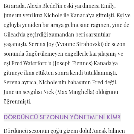
Bu arada, Alexis Bledel'in eski yardımcısı Emily,
June'un yeni kızı Nichole ile Kanada'ya gitmişti. Eşi ve
oğluyla yeniden bir araya gelmesine rağmen, yine de
Gilead'da geçirdiği zamandan beri sarsıntılar
yaşamıştı. Serena Joy (Yvonne Strahovski) de sezon
sonunda öngörülemeyen engellerle karşılaşmış ve
eşi Fred Waterford'u (Joseph Fiennes) Kanada'ya
gitmeye ikna ettikten sonra kendi tutuklanmıştı.
Serena ayrıca, Nichole'nin babasının Fred değil,
June'un sevgilisi Nick (Max Minghella) olduğunu
öğrenmişti.
DÖRDÜNCÜ SEZONUN YÖNETMENİ KİM?
Dördüncü sezonun çoğu gizem dolu! Ancak bilinen