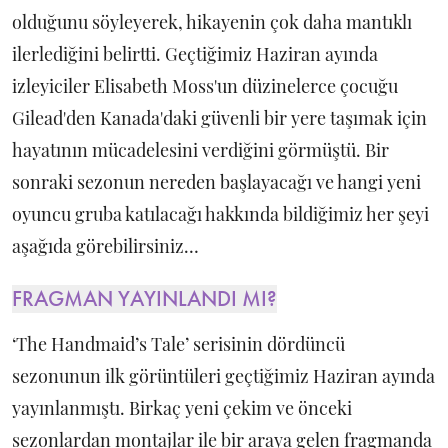
olduğunu söyleyerek, hikayenin çok daha mantıklı
ilerlediğini belirtti. Geçtiğimiz Haziran ayında
izleyiciler Elisabeth Moss'un düzinelerce çocuğu
Gilead'den Kanada'daki güvenli bir yere taşımak için
hayatının mücadelesini verdiğini görmüştü. Bir
sonraki sezonun nereden başlayacağı ve hangi yeni
oyuncu gruba katılacağı hakkında bildiğimiz her şeyi
aşağıda görebilirsiniz…
FRAGMAN YAYINLANDI MI?
‘The Handmaid’s Tale’ serisinin dördüncü
sezonunun ilk görüntüleri geçtiğimiz Haziran ayında
yayınlanmıştı. Birkaç yeni çekim ve önceki
sezonlardan montajlar ile bir araya gelen fragmanda