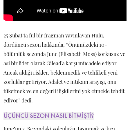
25 Şubat’ta ful bir fragman yayınlayan Hulu,
dördüncü sezon hakkında, “Önümüzdeki 10-
bölümlük sezonda June (Elisabeth Moss) korkusuz ve
asi bir lider olarak Gilead’a karşı mücadele ediyor.
Ancak aldığı riskler, beklenmedik ve tehlikeli yeni
zorluklar getiriyor. Adalet ve intikam arayışı, onu
tüketmek ve en değerli ilişkilerini yok etmekle tehdit
ediyor” dedi.
ÜÇÜNCÜ SEZON NASIL BİTMİŞTİ?
June’un 3. Sezondaki yolculuğu, taşınmak ve kızı