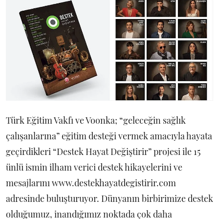
Türk Eğitim Vakfı ve Voonka; “geleceğin sağlık
çalışanlarına” eğitim desteği vermek amacıyla hayata
geçirdikleri “Destek Hayat Değiştirir” projesi ile 15
ünlü ismin ilham verici destek hikayelerini ve
mesajlarını www.destekhayatdegistirir.com
adresinde buluşturuyor. Dünyanın birbirimize destek
olduğumuz, inandığımız noktada çok daha