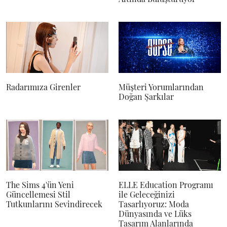
Radarımıza Girenler
Müşteri Yorumlarından
Doğan Şarkılar
The Sims 4'ün Yeni
ELLE Education Programı
Güncellemesi Stil
ile Geleceğinizi
Tutkunlarını Sevindirecek
Tasarlıyoruz: Moda
Dünyasında ve Lüks
Tasarım Alanlarında