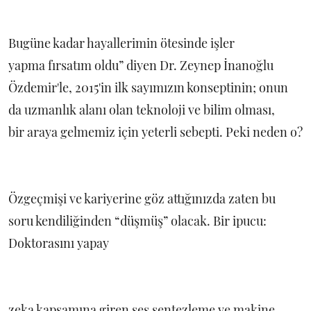
Bugüne kadar hayallerimin ötesinde işler
yapma fırsatım oldu” diyen Dr. Zeynep İnanoğlu
Özdemir'le, 2015'in ilk sayımızın konseptinin; onun
da uzmanlık alanı olan teknoloji ve bilim olması,
bir araya gelmemiz için yeterli sebepti. Peki neden o?
Özgeçmişi ve kariyerine göz attığınızda zaten bu
soru kendiliğinden “düşmüş” olacak. Bir ipucu:
Doktorasını yapay
zeka kapsamına giren ses sentezleme ve makine