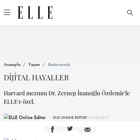
Anasayfa
Yaşam
Radarımızda
DİJİTAL HAYALLER
Harvard mezunu Dr. Zeynep İnanoğlu Özdemir'le
ELLE'e özel.
ELLE ONLİNE EDİTOR
20 Ocak 2015