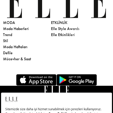
MODA
ETKLINLIK
GÜZELLİ
Moda Haberleri
Elle Style Awards
Saç
Trend
Elle Etkinlikleri
Makyaj
Stil
Cilt Bakı
Moda Haftaları
Sağlık
Defile
Parfüm
Mücevher & Saat