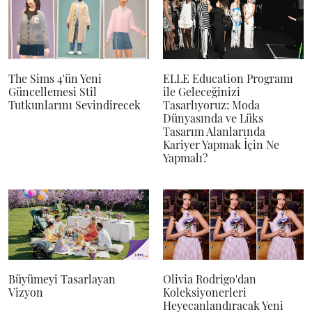
The Sims 4'ün Yeni
ELLE Education Programı
Güncellemesi Stil
ile Geleceğinizi
Tutkunlarını Sevindirecek
Tasarlıyoruz: Moda
Dünyasında ve Lüks
Tasarım Alanlarında
Kariyer Yapmak İçin Ne
Yapmalı?
Büyümeyi Tasarlayan
Olivia Rodrigo'dan
Vizyon
Koleksiyonerleri
Heyecanlandıracak Yeni