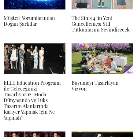
Müşteri Yorumlarından
The Sims 4'ün Yeni
Doğan Şarkılar
Güncellemesi Stil
Tutkunlarını Sevindirecek
ELLE Education Programı
Büyümeyi Tasarlayan
ile Geleceğinizi
Vizyon
Tasarlıyoruz: Moda
Dünyasında ve Lüks
Tasarım Alanlarında
Kariyer Yapmak İçin Ne
Yapmalı?