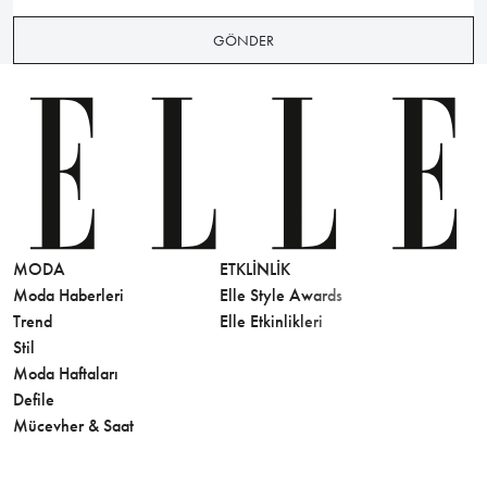
GÖNDER
MODA
ETKLINLIK
GÜZELLİ
Moda Haberleri
Elle Style Awards
Saç
Trend
Elle Etkinlikleri
Makyaj
Stil
Cilt Bakı
Moda Haftaları
Sağlık
Defile
Parfüm
Mücevher & Saat