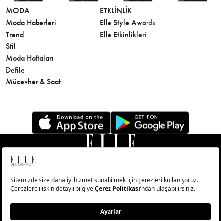
MODA
ETKLINLIK
GÜZELLİ
Moda Haberleri
Elle Style Awards
Saç
Trend
Elle Etkinlikleri
Makyaj
Stil
Cilt Bakı
Moda Haftaları
Sağlık
Defile
Parfüm
Mücevher & Saat
© Big Medya Teknoloji A.Ş. Altunizade Mahallesi Kuşbakışı
Caddesi No:27/1 Üsküdar/İstanbul