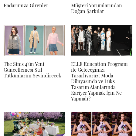
Radarımıza Girenler
Müşteri Yorumlarından
Doğan Şarkılar
The Sims 4'ün Yeni
ELLE Education Programı
Güncellemesi Stil
ile Geleceğinizi
Tutkunlarını Sevindirecek
Tasarlıyoruz: Moda
Dünyasında ve Lüks
Tasarım Alanlarında
Kariyer Yapmak İçin Ne
Yapmalı?