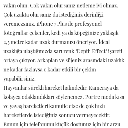
yakın olun. Çok yakın olursanız netleme iyi olmaz.
Çok uzakta olursanız da istediğiniz derinliği
veremezsiniz. iPhone 7 Plus ile profesyonel
fotoğraflar çekenler, kedi ya da köpeğinize yaklaşık
2,5 metre kadar uzak durmanızı öneriyor. İdeal
uzaklığa ulaştığınızda sarı renk "Depth Effect" işareti
ortaya çıkıyor. Arkaplan ve süjeniz arasındaki uzaklık
ne kadar fazlaysa o kadar etkili bir çekim
yapabilirsiniz.
Hayvanlar sürekli hareket halindedir. Kameraya da
kolayca odaklandıkları söylenemez. Portre modu kısa
ve yavaş hareketleri kamufle etse de çok hızlı
hareketlerde istediğiniz sonucu vermeyecektir.
Bunun için telefonunu küçük dostunuz için bir arzu