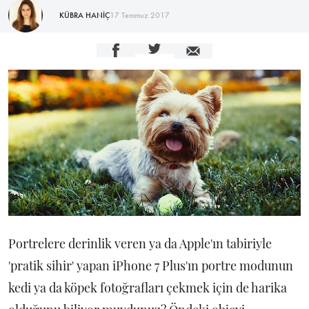
KÜBRA HANİÇ
17 Temmuz 2017
Portrelere derinlik veren ya da Apple'ın tabiriyle
'pratik sihir' yapan iPhone 7 Plus'ın portre modunun
kedi ya da köpek fotoğrafları çekmek için de harika