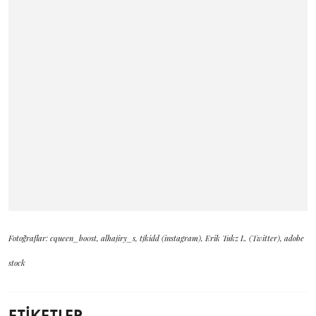
Fotoğraflar: cqueen_bo0st, alhajiry_s, tjkidd (instagram), Erik Tukz L. (Twitter), adobe
stock
ETİKETLER