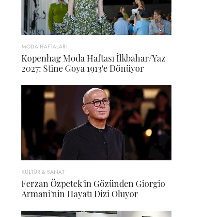
MODA HAFTALARI
Kopenhag Moda Haftası İlkbahar/Yaz
2027: Stine Goya 1913'e Dönüyor
KÜLTÜR & SANAT
Ferzan Özpetek'in Gözünden Giorgio
Armani'nin Hayatı Dizi Oluyor