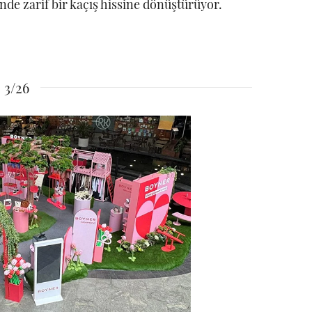
inde zarif bir kaçış hissine dönüştürüyor.
3/26