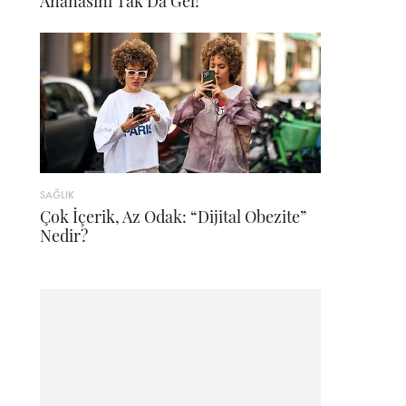
Ananasını Tak Da Gel!
SAĞLIK
Çok İçerik, Az Odak: “Dijital Obezite”
Nedir?