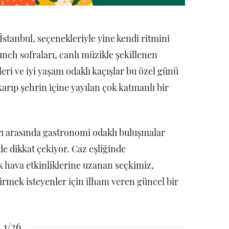
stanbul, seçenekleriyle yine kendi ritmini
nch sofraları, canlı müzikle şekillenen
ri ve iyi yaşam odaklı kaçışlar bu özel günü
karıp şehrin içine yayılan çok katmanlı bir
rı arasında gastronomi odaklı buluşmalar
de dikkat çekiyor. Caz eşliğinde
k hava etkinliklerine uzanan seçkimiz,
rmek isteyenler için ilham veren güncel bir
1/26