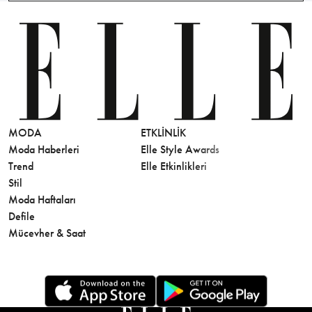
MODA
ETKLINLIK
GÜZELLİ
Moda Haberleri
Elle Style Awards
Saç
Trend
Elle Etkinlikleri
Makyaj
Stil
Cilt Bakı
Moda Haftaları
Sağlık
Defile
Parfüm
Mücevher & Saat