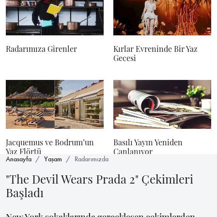
Radarımıza Girenler
Kırlar Evreninde Bir Yaz
Gecesi
Jacquemus ve Bodrum’un
Basılı Yayın Yeniden
Yaz Flörtü
Canlanıyor
Anasayfa
Yaşam
Radarımızda
"The Devil Wears Prada 2" Çekimleri
Başladı
New York sokaklarında gerçekleşen çekimlerden