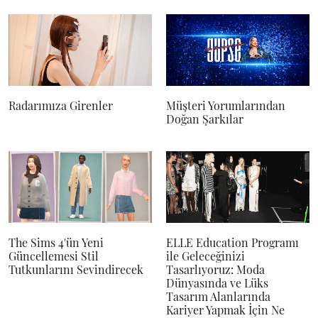
Radarımıza Girenler
Müşteri Yorumlarından
Doğan Şarkılar
The Sims 4'ün Yeni
ELLE Education Programı
Güncellemesi Stil
ile Geleceğinizi
Tutkunlarını Sevindirecek
Tasarlıyoruz: Moda
Dünyasında ve Lüks
Tasarım Alanlarında
Kariyer Yapmak İçin Ne