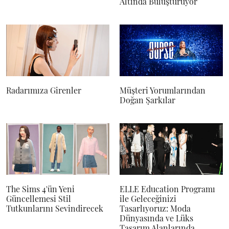
Altında Buluşturuyor
Radarımıza Girenler
Müşteri Yorumlarından
Doğan Şarkılar
The Sims 4'ün Yeni
ELLE Education Programı
Güncellemesi Stil
ile Geleceğinizi
Tutkunlarını Sevindirecek
Tasarlıyoruz: Moda
Dünyasında ve Lüks
Tasarım Alanlarında