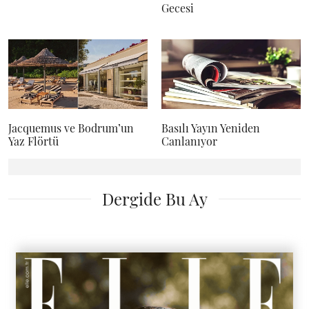
Gecesi
Jacquemus ve Bodrum’un
Basılı Yayın Yeniden
Yaz Flörtü
Canlanıyor
Dergide Bu Ay