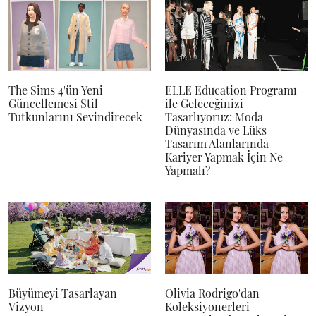
The Sims 4'ün Yeni
ELLE Education Programı
Güncellemesi Stil
ile Geleceğinizi
Tutkunlarını Sevindirecek
Tasarlıyoruz: Moda
Dünyasında ve Lüks
Tasarım Alanlarında
Kariyer Yapmak İçin Ne
Yapmalı?
Büyümeyi Tasarlayan
Olivia Rodrigo'dan
Vizyon
Koleksiyonerleri