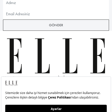
GÖNDER
MODA
ETKLINLIK
GÜZELLİ
Moda Haberleri
Elle Style Awards
Saç
Trend
Elle Etkinlikleri
Makyaj
Stil
Cilt Bakı
Moda Haftaları
Sağlık
Defile
Parfüm