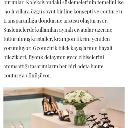
burunlar. Koleksiyondaki süslemelerinin temelini ise
90’lı yıllara özgü soyut bir line konsepti ve couture’u
transparanlığa döndürme arzusu oluşturuyor.
Süslemelerde kullanılan aynalı cıvatalar üzerine
tutturulmuş kristaller, krampon fikrini yeniden
yorumluyor. Geometrik bilek kayışlarının hayali
bilezikleri, fiyonk detayının gece elbiselerini
anımsattığı tasarımların her biri adeta haute
couture’a dönüşüyor.