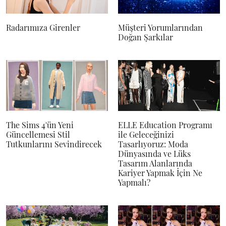
Radarımıza Girenler
Müşteri Yorumlarından
Doğan Şarkılar
The Sims 4'ün Yeni
ELLE Education Programı
Güncellemesi Stil
ile Geleceğinizi
Tutkunlarını Sevindirecek
Tasarlıyoruz: Moda
Dünyasında ve Lüks
Tasarım Alanlarında
Kariyer Yapmak İçin Ne
Yapmalı?