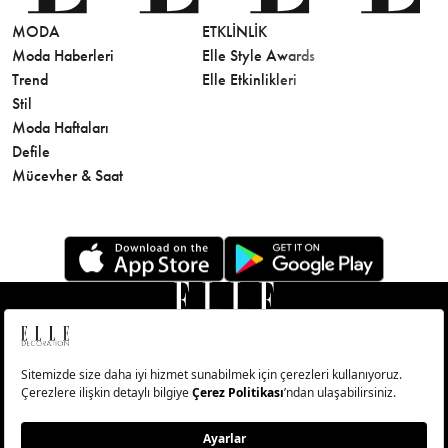
MODA
ETKLINLIK
GÜZELLİ
Moda Haberleri
Elle Style Awards
Saç
Trend
Elle Etkinlikleri
Makyaj
Stil
Cilt Bakı
Moda Haftaları
Sağlık
Defile
Parfüm
Mücevher & Saat
© Big Medya Teknoloji A.Ş. Altunizade Mahallesi Kuşbakışı