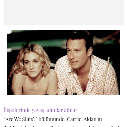
İlişkilerinde yavaş adımlar attılar
“Are We Sluts?” bölümünde, Carrie, Aidan'ın