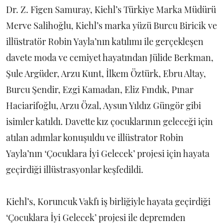
Dr. Z. Figen Samuray, Kiehl’s Türkiye Marka Müdürü
Merve Salihoğlu, Kiehl’s marka yüzü Burcu Biricik ve
illüstratör Robin Yayla’nın katılımı ile gerçekleşen
davete moda ve cemiyet hayatından Jülide Berkman,
Şule Argüder, Arzu Kunt, İlkem Öztürk, Ebru Altay,
Burcu Şendir, Ezgi Kamadan, Eliz Fındık, Pınar
Haciarifoğlu, Arzu Özal, Aysun Yıldız Güngör gibi
isimler katıldı. Davette kız çocuklarının geleceği için
atılan adımlar konuşuldu ve illüstrator Robin
Yayla’nın ‘Çocuklara İyi Gelecek’ projesi için hayata
geçirdiği illüstrasyonlar keşfedildi.
Kiehl’s, Koruncuk Vakfı iş birliğiyle hayata geçirdiği
‘Çocuklara İyi Gelecek’ projesi ile depremden