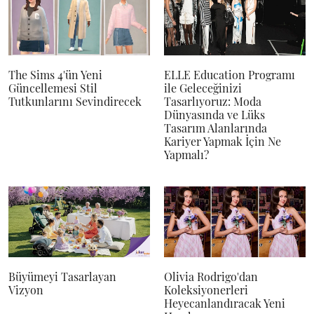
The Sims 4'ün Yeni
ELLE Education Programı
Güncellemesi Stil
ile Geleceğinizi
Tutkunlarını Sevindirecek
Tasarlıyoruz: Moda
Dünyasında ve Lüks
Tasarım Alanlarında
Kariyer Yapmak İçin Ne
Yapmalı?
Büyümeyi Tasarlayan
Olivia Rodrigo'dan
Vizyon
Koleksiyonerleri
Heyecanlandıracak Yeni