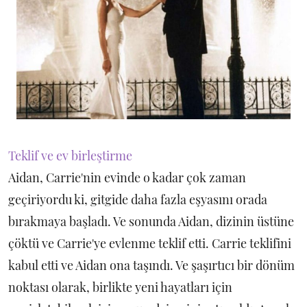
Teklif ve ev birleştirme
Aidan, Carrie'nin evinde o kadar çok zaman
geçiriyordu ki, gitgide daha fazla eşyasını orada
bırakmaya başladı. Ve sonunda Aidan, dizinin üstüne
çöktü ve Carrie'ye evlenme teklif etti. Carrie teklifini
kabul etti ve Aidan ona taşındı. Ve şaşırtıcı bir dönüm
noktası olarak, birlikte yeni hayatları için