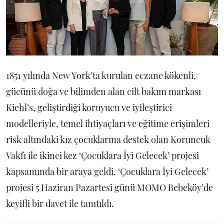
1851 yılında New York’ta kurulan eczane kökenli,
gücünü doğa ve bilimden alan cilt bakım markası
Kiehl’s, geliştirdiği koruyucu ve iyileştirici
modelleriyle, temel ihtiyaçları ve eğitime erişimleri
risk altındaki kız çocuklarına destek olan Koruncuk
Vakfı ile ikinci kez ‘Çocuklara İyi Gelecek’ projesi
kapsamında bir araya geldi. ‘Çocuklara İyi Gelecek’
projesi 5 Haziran Pazartesi günü MOMO Bebeköy’de
keyifli bir davet ile tanıtıldı.