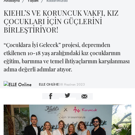
Anasayfa
Yaşam
Radarımızda
KIEHL’S VE KORUNCUK VAKFI, KIZ
ÇOCUKLARI İÇİN GÜÇLERİNİ
BİRLEŞTİRİYOR!
“Çocuklara İyi Gelecek” projesi, depremden
etkilenen 10-18 yaş aralığındaki kız çocuklarının
eğitim, barınma ve temel ihtiyaçlarının karşılanması
adına değerli adımlar atıyor.
ELLE ONLİNE
08 Haziran 2023