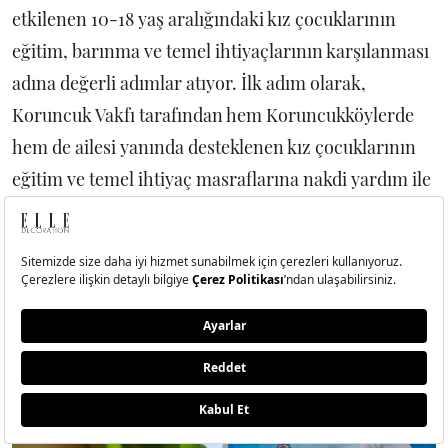
etkilenen 10-18 yaş aralığındaki kız çocuklarının
eğitim, barınma ve temel ihtiyaçlarının karşılanması
adına değerli adımlar atıyor. İlk adım olarak,
Koruncuk Vakfı tarafından hem Koruncukköylerde
hem de ailesi yanında desteklenen kız çocuklarının
eğitim ve temel ihtiyaç masraflarına nakdi yardım ile
destek olan Kiehl’s, Koruncuk Vakfı’yla olan bu
birlikteliğin ve dayanışmanın faydasını maksimuma
çıkarmak adına dijital illüstrasyonları ile tanınan
illüstratör Robin Yayla ile yeni bir iş birliğine imza
attı.