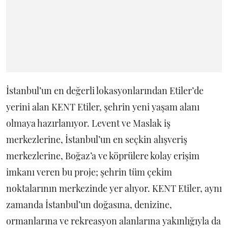
İstanbul’un en değerli lokasyonlarından Etiler’de
yerini alan KENT Etiler, şehrin yeni yaşam alanı
olmaya hazırlanıyor. Levent ve Maslak iş
merkezlerine, İstanbul’un en seçkin alışveriş
merkezlerine, Boğaz’a ve köprülere kolay erişim
imkanı veren bu proje; şehrin tüm çekim
noktalarının merkezinde yer alıyor. KENT Etiler, aynı
zamanda İstanbul’un doğasına, denizine,
ormanlarına ve rekreasyon alanlarına yakınlığıyla da