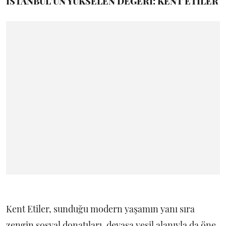
İSTANBUL’UN YÜKSELEN DEĞERİ: KENT ETİLER
Kent Etiler, sunduğu modern yaşamın yanı sıra
zengin sosyal donatıları, devasa yeşil alanıyla da öne