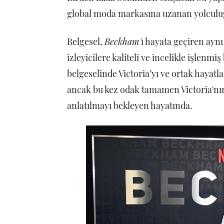
global moda markasına uzanan yolculuğ
Belgesel,
Beckham'
ı hayata geçiren aynı
izleyicilere kaliteli ve incelikle işlenmi
belgeselinde Victoria’yı ve ortak hayatl
ancak bu kez odak tamamen Victoria'nın 
anlatılmayı bekleyen hayatında.