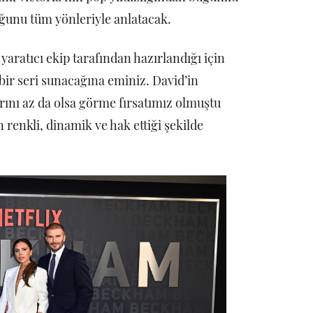
unu tüm yönleriyle anlatacak.
 yaratıcı ekip tarafından hazırlandığı için
ş bir seri sunacağına eminiz. David’in
arını az da olsa görme fırsatımız olmuştu
renkli, dinamik ve hak ettiği şekilde