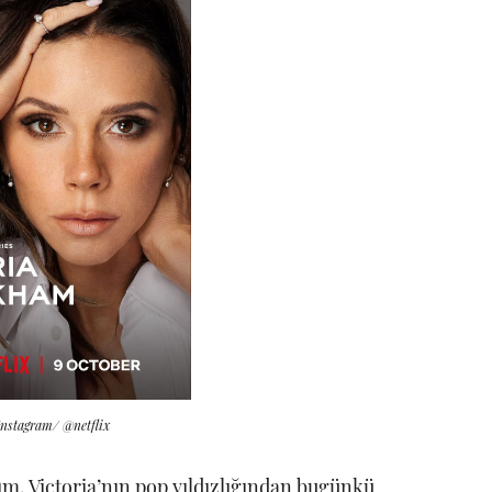
 Instagram/ @netflix
m, Victoria’nın pop yıldızlığından bugünkü