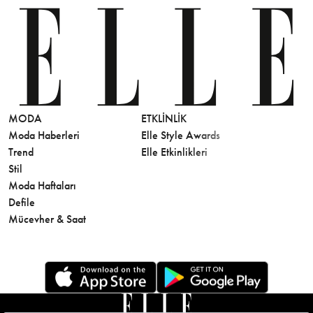
MODA
ETKLINLIK
GÜZELLİ
Moda Haberleri
Elle Style Awards
Saç
Trend
Elle Etkinlikleri
Makyaj
Stil
Cilt Bakı
Moda Haftaları
Sağlık
Defile
Parfüm
Mücevher & Saat