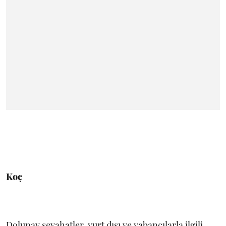
Koç
Dolunay seyahatler, yurt dışı ve yabancılarla ilgili