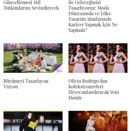
Güncellemesi Stil
ile Geleceğinizi
Tutkunlarını Sevindirecek
Tasarlıyoruz: Moda
Dünyasında ve Lüks
Tasarım Alanlarında
Kariyer Yapmak İçin Ne
Yapmalı?
Büyümeyi Tasarlayan
Olivia Rodrigo'dan
Vizyon
Koleksiyonerleri
Heyecanlandıracak Yeni
Hamle