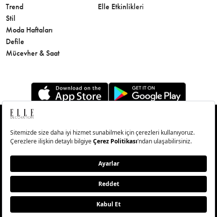
Trend
Elle Etkinlikleri
Makyaj
Stil
Cilt Bakı
Moda Haftaları
Sağlık
Defile
Parfüm
Mücevher & Saat
© Big Medya Teknoloji A.Ş. Altunizade Mahallesi Kuşbakışı
Caddesi No:27/1 Üsküdar/İstanbul
Abonelik
Künye
Aydınlatma Metni
Çerezleri Sıfırla
Copyright © 2026 - Tüm Hakları Saklıdır.