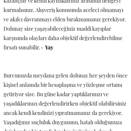
kazançlar ve kendi kaynaklarınız arasında dengeyi
kurmalısınız. Alışveriş konusunda aceleci olmamayı
ve akılcı davranmayı elden bırakmamanız gerekiyor.
Dolunay size yaşayabileceğiniz maddi kayıplar
karşısında olayları daha objektif değerlendirebilme
fırsatı sunabilir.~
Yay
Burcunuzda meydana gelen dolunay her şeyden önce
kişisel anlamda bir hesaplaşma ve yüzleşme ortamı
getiriyor size. Bu güne kadar yaptıklarınızı ve
yaşadıklarınızı değerlendirirken objektif olabilirsiniz
ancak kendi kendinizi yıpratmamanız da gerekiyor.
Yaşadığınız suçluluk duygusunu, hatalı olduğunuza