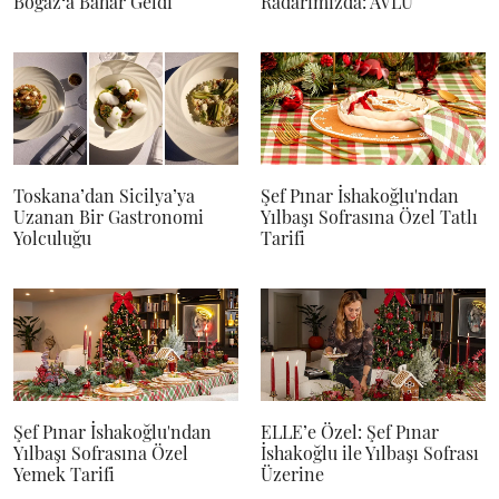
Boğaz‘a Bahar Geldi
Radarımızda: AVLU
Toskana’dan Sicilya’ya
Şef Pınar İshakoğlu'ndan
Uzanan Bir Gastronomi
Yılbaşı Sofrasına Özel Tatlı
Yolculuğu
Tarifi
Şef Pınar İshakoğlu'ndan
ELLE’e Özel: Şef Pınar
Yılbaşı Sofrasına Özel
İshakoğlu ile Yılbaşı Sofrası
Yemek Tarifi
Üzerine