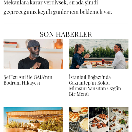
Mekanlara karar verdiysek, sırada şimdi
geçireceğimiz keyifli günler için beklemek var.
SON HABERLER
Şef Izu Ani ile GAIA'nın
İstanbul Boğazı’nda
Bodrum Hikayesi
Gaziantep’in Köklü
Mirasını Yansıtan Özgün
Bir Menü